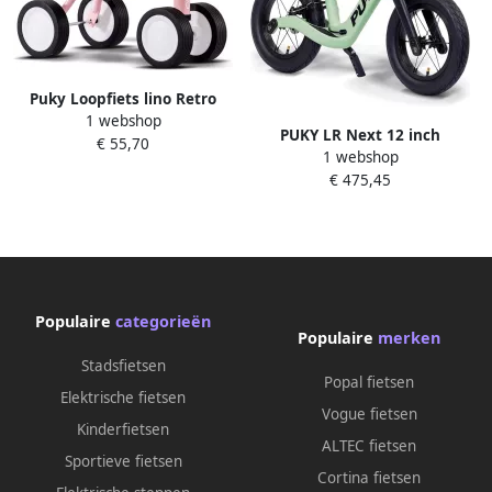
Puky Loopfiets lino Retro
1 webshop
Pink roze stuurslotbegrenzer
PUKY LR Next 12 inch
€ 55,70
vanaf 1 jaar
1 webshop
loopfiets kinderfiets
€ 475,45
kunststof V-brake
ergonomisch licht modern
Populaire
categorieën
Populaire
merken
Stadsfietsen
Popal fietsen
Elektrische fietsen
Vogue fietsen
Kinderfietsen
ALTEC fietsen
Sportieve fietsen
Cortina fietsen