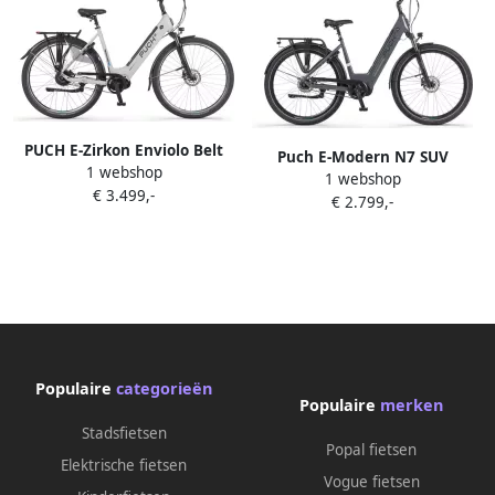
PUCH E-Zirkon Enviolo Belt
Puch E-Modern N7 SUV
1 webshop
Elektrische fiets 600Wh Grijs
1 webshop
Elektrische fiets 600Wh Grijs
€ 3.499,-
mat
€ 2.799,-
Populaire
categorieën
Populaire
merken
Stadsfietsen
Popal fietsen
Elektrische fietsen
Vogue fietsen