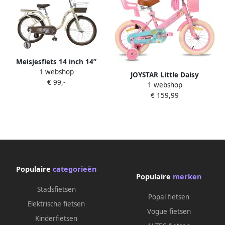
Meisjesfiets 14 inch 14”
1 webshop
Meisjesfiets 14 inch
JOYSTAR Little Daisy
€ 99,-
Kinderfiets 14 inch Fiets voor
1 webshop
Meisjesfiets 14 Inch
meisjes
€ 159,99
Kinderfiets met zijwieltjes 3
4 & 5 jaar 92-120
Kledingmaat Roze Fiets 14
inch Mandje Poppenzitje Bel
Handrem Roze Geschikt voor
buitenactiviteiten in de lente
Populaire
categorieën
Populaire
merken
Stadsfietsen
Popal fietsen
Elektrische fietsen
Vogue fietsen
Kinderfietsen