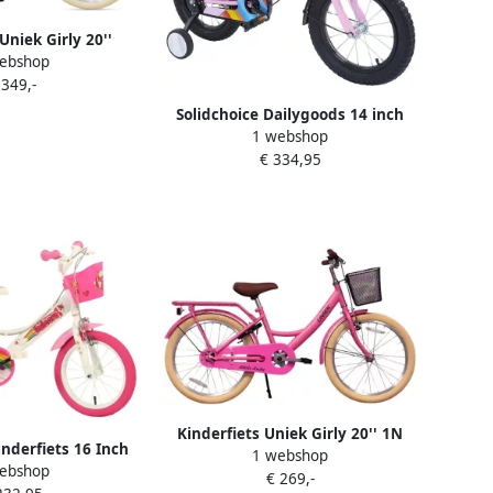
Uniek Girly 20''
ebshop
us Roze
 349,-
Solidchoice Dailygoods 14 inch
1 webshop
kinderfiets voor kinderen van 3-6
€ 334,95
jaar oud met zijwieltjes & mandje
& verstelbare zadel & antislipban
Kinderfiets Uniek Girly 20'' 1N
inderfiets 16 Inch
1 webshop
Roze
ebshop
t Eenhoornsticker
€ 269,-