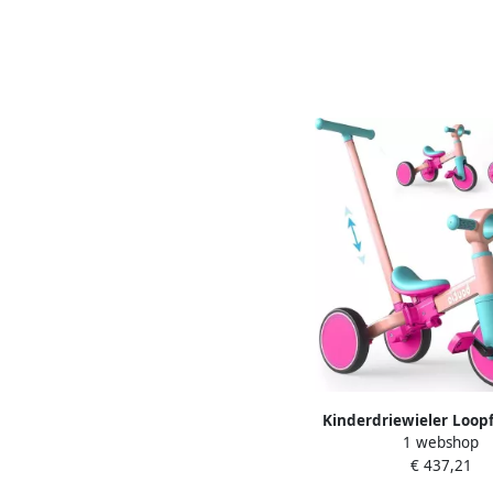
Lichtroze
Kinderdriewieler Loopf
1 webshop
Ontwikkeling 5-in-1 Mo
€ 437,21
cm Roze