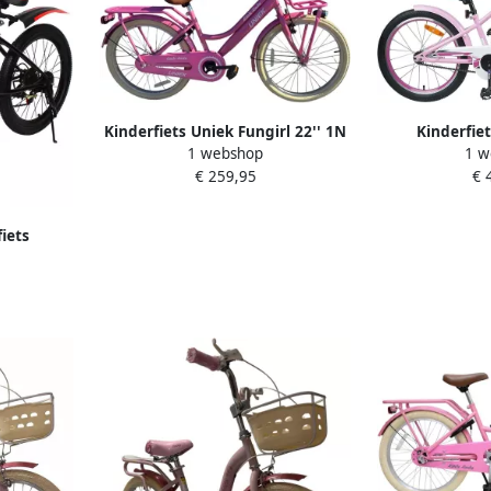
Kinderfiets Uniek Fungirl 22'' 1N
Kinderfiet
1 webshop
1 w
Roze
Fietstraining
€ 259,95
€ 
Robuust Stal
Lic
iets
ietsen 7
ch Roze