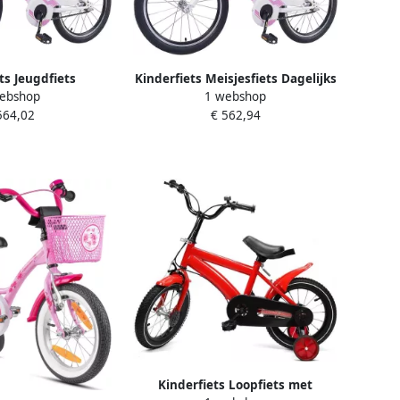
ts Jeugdfiets
Kinderfiets Meisjesfiets Dagelijks
ebshop
1 webshop
ije Tijd Verstelbaar
Gebruik Verstelbaar Stuur Zadel
564,02
€ 562,94
20 Inch Lichtroze
20 Inch Lichtroze
Kinderfiets Loopfiets met