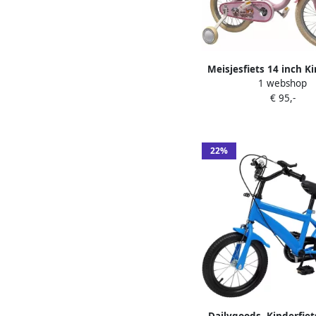
Meisjesfiets 14 inch Ki
1 webshop
14 Inch
€ 95,-
22%