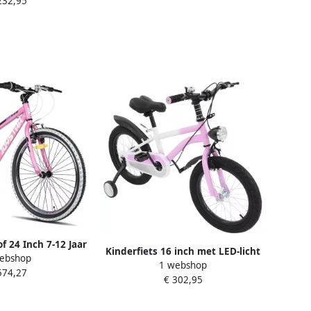
232,95
r Zadel Stuur
e Steunwielen
ief Mandje
waarschuwing No
tbanden
of 24 Inch 7-12 Jaar
Kinderfiets 16 inch met LED-licht
ebshop
met Witte Banden
1 webshop
en zijwielen voor en 5-8 jaar
574,27
€ 302,95