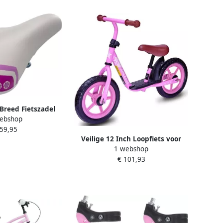
Breed Fietszadel
ebshop
tsen Geschikt voor
 59,95
ch Meisjesfietsen
Veilige 12 Inch Loopfiets voor
1 webshop
Kinderen Schattige en Robuuste
€ 101,93
Balance Bike voor en