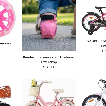
Volare Chro
len voor
1 w
Meisjes 16 
Licht 12-
€ 
Kniebeschermers voor kinderen
1 webshop
6-in-1 beschermer inline skates
€ 37,11
voor kinderen van 2-14 jaar voor
en beschermingsset voor
skateboard scooter loopfietsen
skateboards