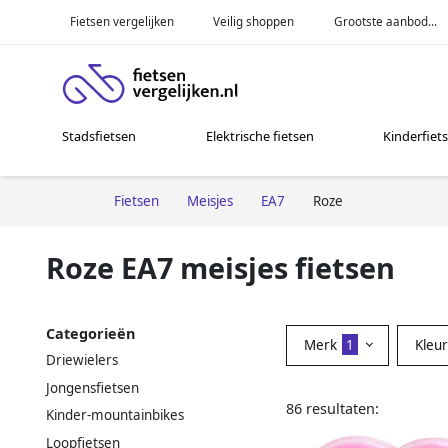
Fietsen vergelijken
Veilig shoppen
Grootste aanbod...
Stadsfietsen
Elektrische fietsen
Kinderfiet
Fietsen
Meisjes
EA7
Roze
Roze EA7 meisjes fietsen
Categorieën
Merk
1
Kleu
Driewielers
Jongensfietsen
86 resultaten:
Kinder-mountainbikes
Loopfietsen