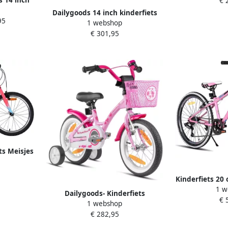
s 14 inch
€ 
Verstelbaa
ielen
Afneembar
Dailygoods 14 inch kinderfiets
95
Dempende
Inclus
1 webshop
verstelbare stoel kinderfiets
 zadel
Veiligheids
€ 301,95
belasting 50 kg met
Luch
trainingswielen + mand +
achterbank voo
ts Meisjes
d Twee
Kinderfiets 20 
1 w
Mountainbike 
Dailygoods- Kinderfiets
€ 
1 webshop
Hoogwaardige Kwaliteit
€ 282,95
Veiligheid Kindvriendelijk
Fietsaccessoires Duurzaam