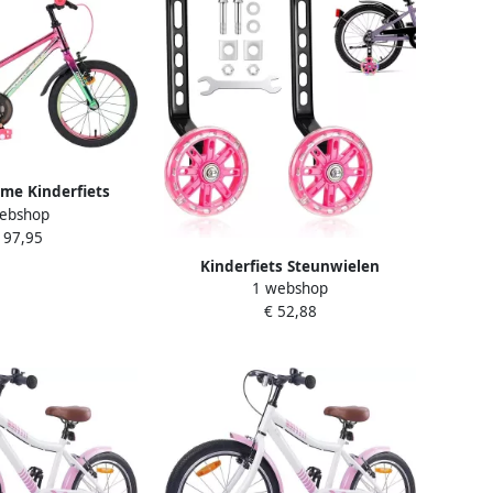
me Kinderfiets
ebshop
inch Roze Groen
197,95
Kinderfiets Steunwielen
1 webshop
Hulpwielen Fiets Veilig Leren
€ 52,88
Fietsen Met LED Verlichting 12-20
Inch Roze