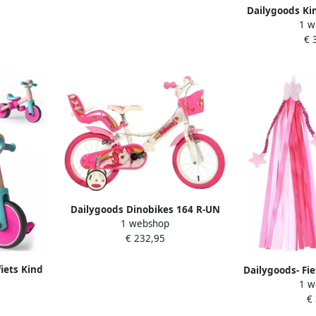
Dailygoods Kin
1 w
stijlvol
€ 
Dailygoods Dinobikes 164 R-UN
1 webshop
Kinderfiets Eenhoorn 16 Inch
€ 232,95
iets Kind
Dailygoods- Fi
dellen 34
1 w
2 Stuks Fi
€
Kinderfiets S
Kun