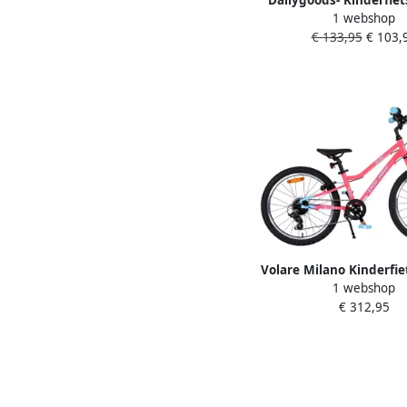
Dailygoods- Kinderfiet
1 webshop
Instelbaar Steunw
€ 133,95
€ 103,
Hoogwaardig frame 
banden Comfortabel
Kindfiets
Volare Milano Kinderfie
1 webshop
20 inch Roze 6 Spee
€ 312,95
handremmen