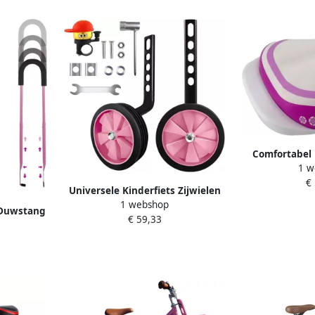
Comfortabel 
1 w
voor Kinderfie
€
16 tot 18 In
Universele Kinderfiets Zijwielen
1 webshop
voor 12 tot 20 Inch Fietsen
 Duwstang
€ 59,33
rstelbare
Roze