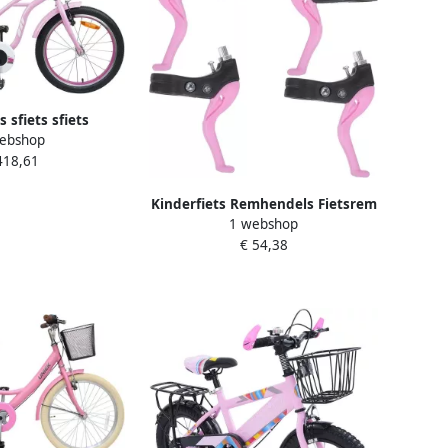
s sfiets sfiets
ebshop
 en Ontwikkeling
418,61
en Frame 18 inch
htroze
Kinderfiets Remhendels Fietsrem
1 webshop
Onderdelen Fiets Reparatie
€ 54,38
Lichtgewicht Aluminium 13 x 8.4
cm Roze