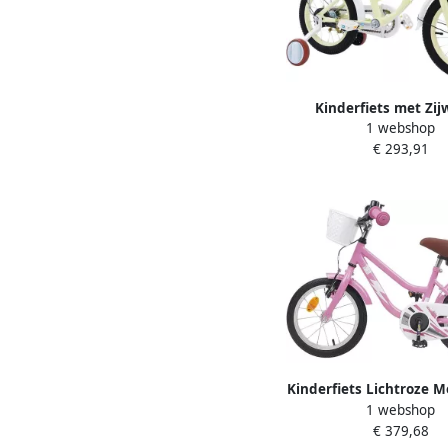
Kinderfiets met Zij
1 webshop
Loopfiets Meisjes Veil
€ 293,91
Fietsen Met Mand en K
14 inch Beige
Kinderfiets Lichtroze Me
1 webshop
Peuterfiets Veilig Lere
€ 379,68
Verstelbaar Stuur Zade