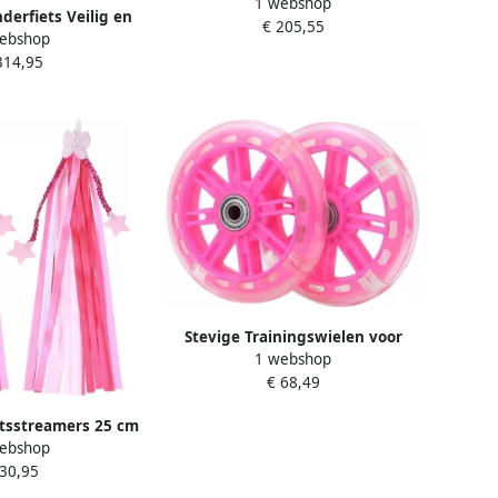
1 webshop
trappers Leren fietsen Stevig
derfiets Veilig en
€ 205,55
frame 14 Inch Roze
ebshop
 voor meisjes
314,95
Stevige Trainingswielen voor
1 webshop
Kinderfietsen met LED Licht 12-
€ 68,49
20 Inch
etsstreamers 25 cm
ebshop
etsaccessoires
 30,95
cooter Driewieler
ststof