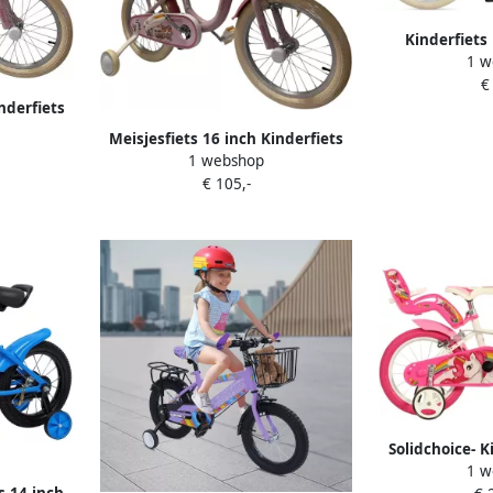
Kinderfiets 
1 w
3Nex
€
nderfiets
Meisjesfiets 16 inch Kinderfiets
1 webshop
16 Inch Roze Kleur Meisjesfiets
€ 105,-
Solidchoice- K
1 w
Roze Fiets me