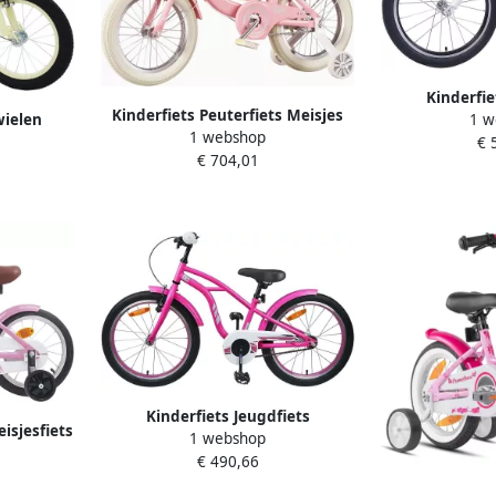
Kinderfie
Kinderfiets Peuterfiets Meisjes
wielen
1 w
Meisjesfiets Vr
1 webshop
Spelenderwijs Leren Dubbele
ig Leren
€ 
Stuur Zadel 
€ 704,01
Handrem 16 Inch Rose
ettingkast
Kinderfiets Jeugdfiets
isjesfiets
1 webshop
Meisjesfiets Vrije Tijd School
n Fietsen
€ 490,66
Verstelbaar Zadel Stuur 18 Inch
l 16 inch
Donkerroze