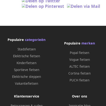
Populaire
categorieën
Populaire
merken
Stadsfietsen
Popal fietsen
Elektrische fietsen
Vogue fietsen
Kinderfietsen
ALTEC fietsen
Sportieve fietsen
Cortina fietsen
Elektrische steppen
PUCH fietsen
Vakantiefietsen
Klantenservice
Over ons
Retourneren & ruilen
Inspiratie blog