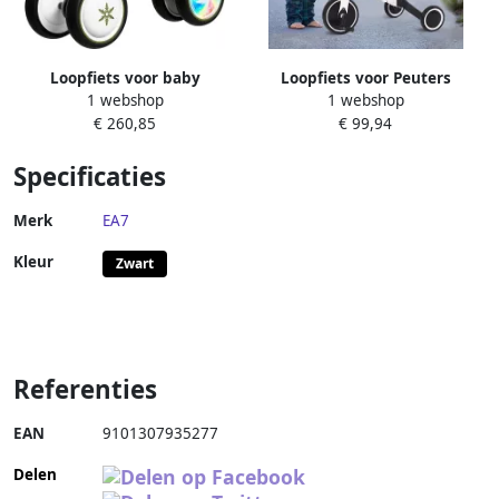
Loopfiets voor baby
Loopfiets voor Peuters
1 webshop
1 webshop
Peuterfiets Rijfiets Balans
Kinderloopfiets Babyfiets
€ 260,85
€ 99,94
Ontwikkelen Kleurrijke
Balans Leren 3 Wielen
Lichtwielen 1-2 Jaar Groen
Stabiliteit 18-48 Maanden
Specificaties
Wit
Merk
EA7
Kleur
Zwart
Referenties
EAN
9101307935277
Delen