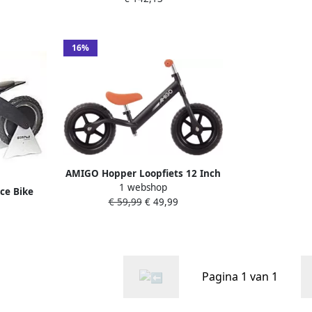
Go Bike
voor en
16%
AMIGO Hopper Loopfiets 12 Inch
1 webshop
Junior Matzwart
ce Bike
€ 59,99
€ 49,99
 Met Anti-
Pagina 1 van 1