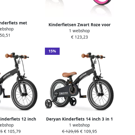
inderfiets met
Kinderfietsen Zwart Roze voor
ebshop
standaard voor
1 webshop
Kinderen Loopfiets Go Bike
 50,51
en kleine fietsen
€ 123,23
15%
nderfiets 12 inch
Deryan Kinderfiets 14 inch 3 in 1
ebshop
1 webshop
opfiets Zwart
loopfiets zijwieltjes Zwart
95
€ 105,79
€ 129,95
€ 109,95