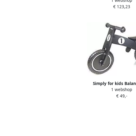
1 webshop
Kinderen Loopfiets 
€ 123,23
Simply for kids Balan
1 webshop
Black Houten Loopfiets
€ 49,-
Lek Band