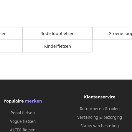
tsen
Rode loopfietsen
Groene loop
Kinderfietsen
Klantenservice
Populaire
merken
Retourneren & ruilen
Popal fietsen
Verzending & bezorging
Vogue fietsen
Status van bestelling
ALTEC fietsen