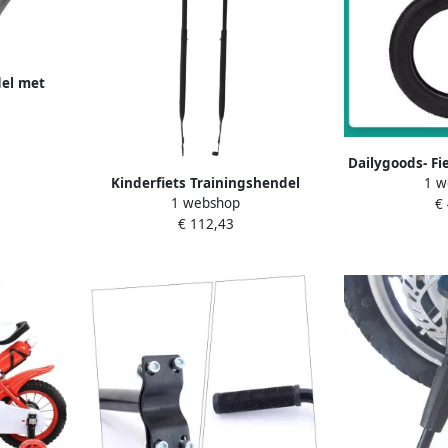
del met
tsen en
Dailygoods- Fi
Kinderfiets Trainingshendel
1 w
inch Duurzaa
1 webshop
Loopfiets Hulpstuk Kinderen
€
Kinderfiets 
€ 112,43
Leren Fietsen Ergonomische Grip
Demping Betro
75 cm Zwart
Eenvoudi
Kinder