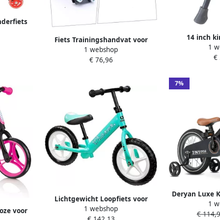
nderfiets
s – Zwart
14 inch k
Fiets Trainingshandvat voor
x 19cm
1 w
eenzijdige 
1 webshop
Kinderen Veiligheidsstang voor
€
loopfietsen 
€ 76,96
Loopfiets en Fiets Beginners
7%
Deryan Luxe Ki
Lichtgewicht Loopfiets voor
1 w
3 in 1 lo
1 webshop
Kinderen 12 Inch met Rubber
oze voor
€ 114,
€ 142,13
Handgrepen Verstelbare Fiets