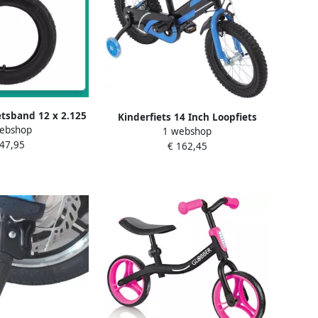
etsband 12 x 2.125
Kinderfiets 14 Inch Loopfiets
ebshop
m Geschikt voor
1 webshop
Stabilisatoren Leren Fietsen
 47,95
Loopfiets Goede
€ 162,45
Inclusief Steunwielen 35 cm
uwbare Veiligheid
Wielmaat Blauw Zwart
g Onderhoud
fietsband