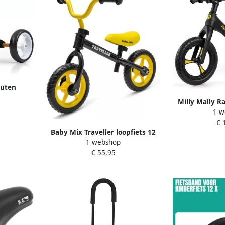
outen
opfiets
Milly Mally R
1 w
inch zwart 
€ 
Baby Mix Traveller loopfiets 12
1 webshop
inch zwart Kinderloopfiets
€ 55,95