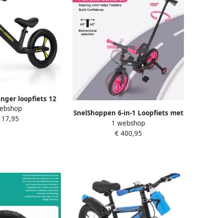
anger loopfiets 12
ebshop
Kinderloopfiets
SnelShoppen 6-in-1 Loopfiets met
117,95
1 webshop
Zijwielen en Pedalen
€ 400,95
Converteerbare Opvouwbare
Loopfiets voor Kinderen van 18
Maanden tot 5 Jaar 12 Inch
Verstel