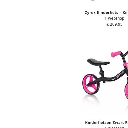
Zyrex Kinderfiets – Ki
1 webshop
vanaf 3 jaar – Loopfiet
€ 209,95
Rood 77cm x 43cm 
Kinderfietsen Zwart R