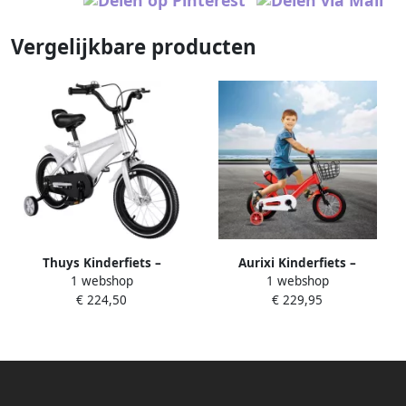
Vergelijkbare producten
Thuys Kinderfiets –
Aurixi Kinderfiets –
1 webshop
1 webshop
Kinderfiets vanaf 3 jaar –
Kinderfiets vanaf 3 jaar –
€ 224,50
€ 229,95
Loopfiets – Wit 100cm x
Loopfiets –Rood- 85cmx
45cm x 55cm
40cmx55cm; 7 kg