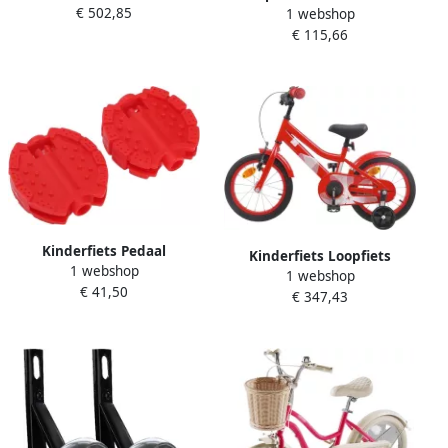
€ 502,85
20 inch Rood
1 webshop
Stabilisator Wielen Fietsen
€ 115,66
Leren Verbrede Stabiele
Beugel 18 inch Rood
Kinderfiets Pedaal
Kinderfiets Loopfiets
1 webshop
Driewieler Pedaal Fietsen
1 webshop
Peuters Buiten Spelen
€ 41,50
Kunststof Materiaal 2 stuks
€ 347,43
Stevig Stalen Frame 14 Inch
Rood
Rood