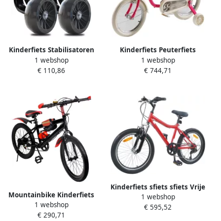
Kinderfiets Stabilisatoren
Kinderfiets Peuterfiets
1 webshop
1 webshop
Zijwieltjes Hulpwielen Fiets
Rijfiets Leren Fietsen
€ 110,86
€ 744,71
Leren Rijden Verbreding
Dubbele Handrem 12 inch
Driehoekige Beugel 18 inch
Rood
Rood
Kinderfiets sfiets sfiets Vrije
Mountainbike Kinderfiets
1 webshop
Tijd 6 Versnellingen 24 inch
1 webshop
sfiets sfiets Buiten Fietsen
€ 595,52
Rood
€ 290,71
Koolstofstalen Frame 20