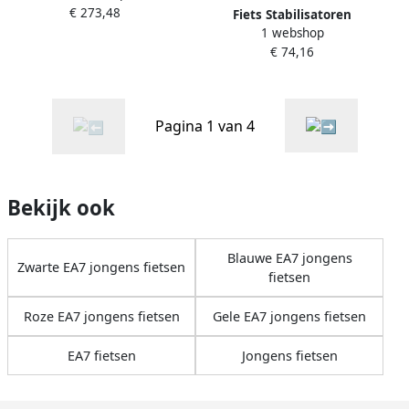
€ 273,48
Dubbele Schijfrem 130-150
Fiets Stabilisatoren
1 webshop
cm Rood
Hulpwielen Kinderfiets
€ 74,16
Leren Fietsen Met
Knipperlicht 11x11cm Rood
Pagina 1 van 4
Bekijk ook
Blauwe EA7 jongens
Zwarte EA7 jongens fietsen
fietsen
Roze EA7 jongens fietsen
Gele EA7 jongens fietsen
EA7 fietsen
Jongens fietsen