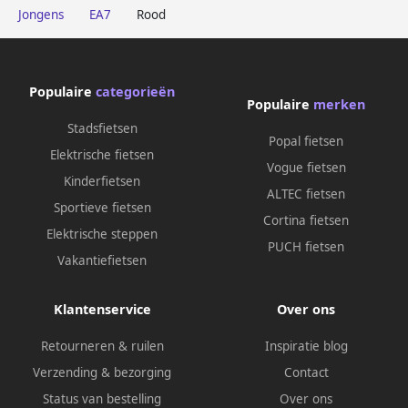
Jongens
EA7
Rood
Populaire
categorieën
Populaire
merken
Stadsfietsen
Popal fietsen
Elektrische fietsen
Vogue fietsen
Kinderfietsen
ALTEC fietsen
Sportieve fietsen
Cortina fietsen
Elektrische steppen
PUCH fietsen
Vakantiefietsen
Klantenservice
Over ons
Retourneren & ruilen
Inspiratie blog
Verzending & bezorging
Contact
Status van bestelling
Over ons