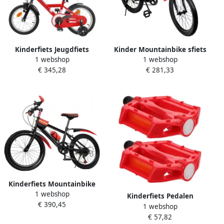
Kinderfiets Jeugdfiets
Kinder Mountainbike sfiets
1 webshop
1 webshop
Peuterfiets Buiten Spelen
sfiets Buiten Fietsen 7
€ 345,28
€ 281,33
Verstelbaar Zadel
Versnellingen 20 Inch Rood
Handvatten 12 inch Rood
Kinderfiets Mountainbike
1 webshop
sfiets Buiten Fietsen 7
Kinderfiets Pedalen
€ 390,45
Versnellingen 20 Inch Rood
1 webshop
Fietsaccessoires Vervanging
€ 57,82
Veilig Fietsen Antislip