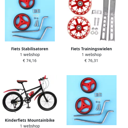
Fiets Stabilisatoren
Fiets Trainingswielen
1 webshop
1 webshop
Hulpwielen Kinderfiets
Zijwieltjes Kinderfiets Leren
€ 74,16
€ 76,31
Veilig Leren Fietsen Met
Fietsen Knipperende Wielen
Knipperlicht 11x11cm Rood
12-20 Inch Rood
Kinderfiets Mountainbike
1 webshop
sfiets sfiets Buiten Fietsen