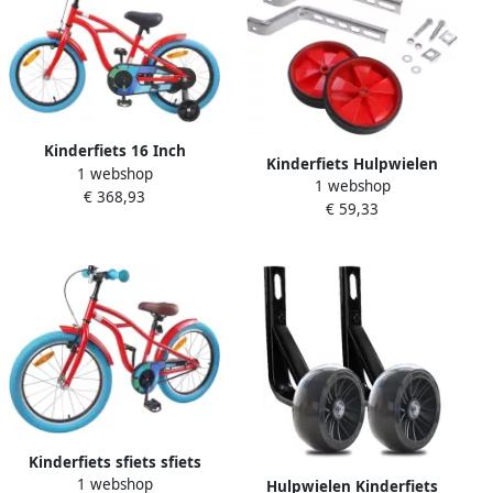
Kinderfiets 16 Inch
Kinderfiets Hulpwielen
1 webshop
Klassieke Fiets Buiten
1 webshop
Zijwieltjes Fiets
€ 368,93
Plezier Stalen Frame 112.5
€ 59,33
Oefenwielen Leren Fietsen
cm Rood
Universele Wielenset 12-20
Inch Rood
Kinderfiets sfiets sfiets
1 webshop
Veilig Fietsen Stalen Frame
Hulpwielen Kinderfiets