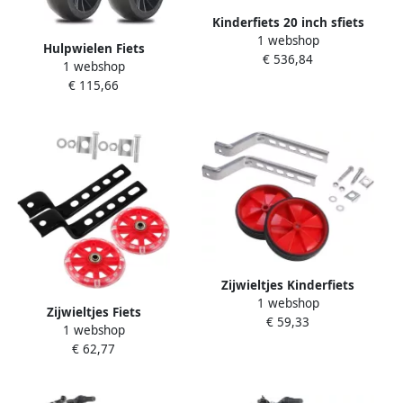
Kinderfiets 20 inch sfiets
1 webshop
sfiets Avontuurlijke
Hulpwielen Fiets
€ 536,84
Fietstochten Verstelbaar
1 webshop
Stabilisatoren Kinderfiets
voor Groei 20 inch Rood
€ 115,66
Fietsen Leren Verbreed
Stabiel Ontwerp 18 inch
Rood
Zijwieltjes Kinderfiets
1 webshop
Hulpwielen Fiets Leren
Zijwieltjes Fiets
€ 59,33
Fietsen Universele Pasvorm
1 webshop
Oefenwielen Kinderfiets
12-20 Inch Rood
€ 62,77
Leren Fietsen Verbeterde
Stabiliteit 29 x 11.5 x 2 cm
Rood