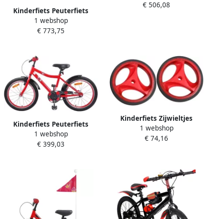
€ 506,08
Versnellingen 20 inch Rood
Kinderfiets Peuterfiets
1 webshop
Kinderloopfiets Leren
€ 773,75
Fietsen Dubbele Handrem
14 inch Rood
Kinderfiets Zijwieltjes
Kinderfiets Peuterfiets
1 webshop
Steunwielen Balanswielen
1 webshop
Avontuurlijke Rit
€ 74,16
Kinderen Leren Fietsen Met
€ 399,03
Verstelbaar Stuur Zadel 18
Knipperlicht 4.33 inch Rood
Inch Rood