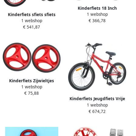
Kinderfiets 18 Inch
1 webshop
Klassieke Fiets Leren
Kinderfiets sfiets sfiets
€ 366,78
1 webshop
Fietsen Verstelbaar Stuur
Fietstraining en Groei
€ 541,87
Zadel 123 x 51 x 78 cm
Dubbele Remfunctie 20 inch
Rood
Kinderfiets Zijwieltjes
1 webshop
Hulpwiel Loopfiets
€ 75,88
Kinderen Leren Fietsen
Kinderfiets Jeugdfiets Vrije
Knipperend Licht 2 inch
1 webshop
Tijd Verstelbaar Stuur 24
Rood
€ 674,72
inch Rood