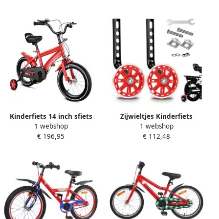
Ontwerp 10.5 cm Rood
Kinderfiets 14 inch sfiets
Zijwieltjes Kinderfiets
1 webshop
1 webshop
sfiets Leren Fietsen Stevig
Fietsstabilisatoren
€ 196,95
€ 112,48
Stalen Frame 14 inch Rood
Stabiliteit Kinderen Leren
Fietsen LED Lichtgevende
Wielen 12-20 Inch Rood