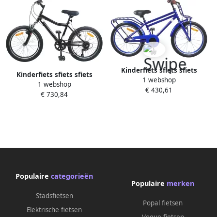
Kinderfiets sfiets sfiets
Kinderfiets sfiets sfiets
1 webshop
Veilige Ritten Stalen Frame
1 webshop
Veilige Fietstochten
€ 430,61
18 inch Donkerblauw
€ 730,84
Verstelbaar Stuur Zadel 24
inch Zwart
Populaire
categorieën
Populaire
merken
Stadsfietsen
Popal fietsen
Elektrische fietsen
Vogue fietsen