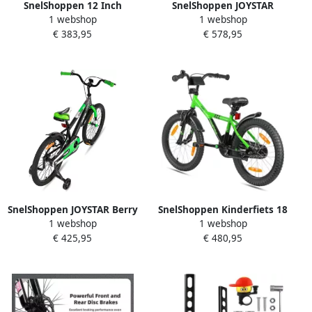
SnelShoppen 12 Inch
SnelShoppen JOYSTAR
1 webshop
1 webshop
Kinderfiets voor 2-4 Jaar
Gemsbok Freestyle
€ 383,95
€ 578,95
Groene Fiets met Stabilizers
Kinderfiets 20 inch voor en
voor en Veilig en Stevig
Paars Standaard Geschikt
Perfect voor Buitenspelen
voor 7-11 Jaar Fiets voor
Buitenspele
SnelShoppen JOYSTAR Berry
SnelShoppen Kinderfiets 18
1 webshop
1 webshop
Kinderfiets 20 inch voor en
inch Groene Zwart Fiets
€ 425,95
€ 480,95
8-11 jaar met stabilisatoren
met Terugtraprem en
en standaard groen ideaal
Fietsstandaard Geschikt
voor vrije tijd en av
voor Kinderen vanaf 6 Jaar