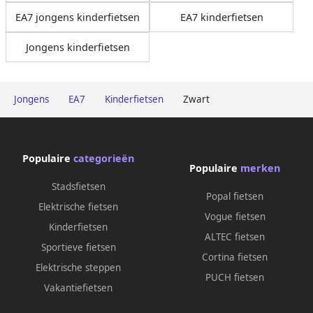
EA7 jongens kinderfietsen
EA7 kinderfietsen
Jongens kinderfietsen
Jongens
EA7
Kinderfietsen
Zwart
Populaire
categorieën
Populaire
merken
Stadsfietsen
Popal fietsen
Elektrische fietsen
Vogue fietsen
Kinderfietsen
ALTEC fietsen
Sportieve fietsen
Cortina fietsen
Elektrische steppen
PUCH fietsen
Vakantiefietsen