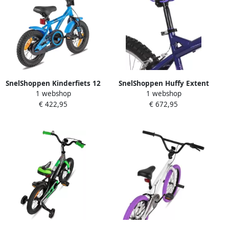
SnelShoppen Kinderfiets 12
SnelShoppen Huffy Extent
1 webshop
1 webshop
inch voor en met zijwieltjes
Kinder Mountainbike 24
€ 422,95
€ 672,95
terugtraprem BMX-stijl
Inch Paars 18 Versnellingen
blauwe fiets voor kinderen
Perfect voor Avonturen en
van 3 jaar ideaal voor
Buitenactiviteiten