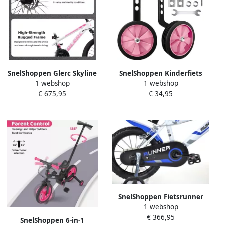
SnelShoppen Glerc Skyline
SnelShoppen Kinderfiets
1 webshop
1 webshop
Kinder Mountainbike 20
Stabilisatoren Verstelbare
€ 675,95
€ 34,95
Inch Fiets voor en 21
Hulpwielen voor Fietsen
Versnellingen Voorvering
Universele Steunwielen
Schijfrem Stevig Roze Frame
voor Kinderen Training
v
Wheels voor 12-20 Inc
SnelShoppen Fietsrunner
1 webshop
Kinderfiets Blauw 14 Inch
€ 366,95
Stevige Stalen Constructie
SnelShoppen 6-in-1