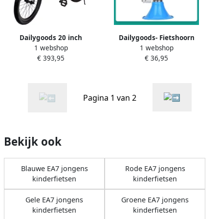
Dailygoods 20 inch
Dailygoods- Fietshoorn
1 webshop
1 webshop
mountainbike 7 snelheden
Sterk Fietstoeter
€ 393,95
€ 36,95
kinderfiets unisex fiets in
Waarschuwingsbel
hoogte verstelbare MTB
Kinderfiets Accessoire
kinderfi
Metalen Rubber
Professionele Kwaliteit
Pagina 1 van 2
Fietsbel
Bekijk ook
Blauwe EA7 jongens
Rode EA7 jongens
kinderfietsen
kinderfietsen
Gele EA7 jongens
Groene EA7 jongens
kinderfietsen
kinderfietsen