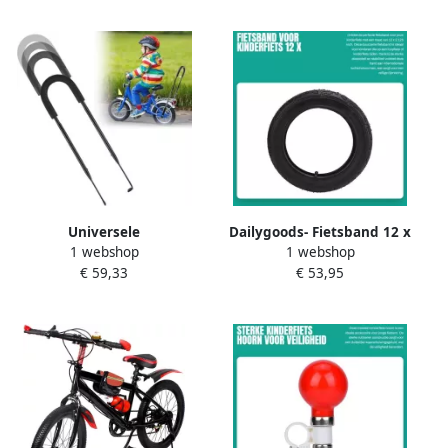
Universele
Dailygoods- Fietsband 12 x
1 webshop
1 webshop
Fietstrainingsgreep voor
2.125 inch Duurzaam
€ 59,33
€ 53,95
Kinderen Duwstang voor
Geschikt voor Kinderfiets
Kinderfiets Antislip en
Loopfiets Goede Demping
Deelbaar
Betrouwbare Veiligheid
Eenvoudig Onderhoud
Kinderfietsband