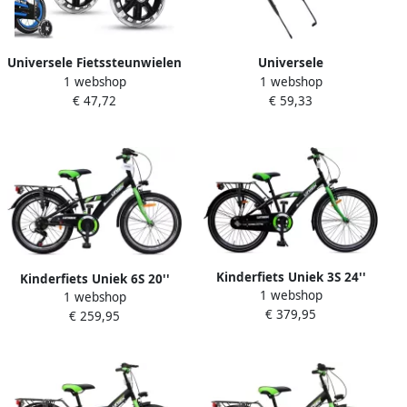
Universele Fietssteunwielen
Universele
1 webshop
1 webshop
voor Kinderen
Fietstrainingsgreep voor
€ 47,72
€ 59,33
Trainingswielen voor
Kinderen Duwstang voor
Kinderfiets
Kinderfiets Antislip en
Veiligheidssteunwielen
Deelbaar
voor 12 14 16 18 20 Inch
Kinderfiets Uniek 3S 24''
Kinderfiets Uniek 6S 20''
1 webshop
Zwart Groen
1 webshop
Zwart Groen
€ 379,95
€ 259,95