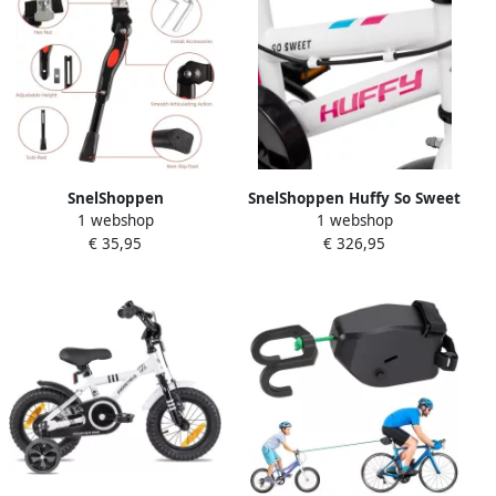
SnelShoppen
SnelShoppen Huffy So Sweet
1 webshop
1 webshop
Fietsenstandaard voor 18-
12 inch Kinderfiets Wit voor
€ 35,95
€ 326,95
20 Inch Kinderfiets Hoogte
3-5 Jaar Veilig Stijlvol
Verstelbaar 4 cm
Lichtgewicht en
Aluminium Legering Center
Ondersteunend voor
Support Antislip Ideaal voor
Kinderen Fiets voor Buiten
Kindere