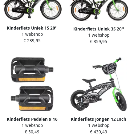
Kinderfiets Uniek 1S 20''
Kinderfiets Uniek 3S 20''
1 webshop
Zwart Groen
1 webshop
Zwart Groen
€ 239,95
€ 359,95
Kinderfiets Pedalen 9 16
Kinderfiets Jongen 12 Inch
1 webshop
1 webshop
Inch met Reflectoren voor
Loopfiets Stijl Fiets Zwart
€ 50,49
€ 430,49
Kinderfietsen
Groen