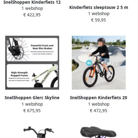
SnelShoppen Kinderfiets 12
Kinderfiets sleeptouw 2 5 m
1 webshop
Inch Fiets 3 Jaar met
1 webshop
draagbaar sleeptouw fiets
€ 422,95
Zijwieltjes Terugtraprem
€ 59,95
draagvermogen 226 kg
Wit BMX Veilig en Stoer
universeel ouder-kind fiets
voor Buitenavonturen
sleeptouw
SnelShoppen Glerc Skyline
SnelShoppen Kinderfiets 20
1 webshop
1 webshop
Kinder Mountainbike 20
inch voor jongens Hoogte
€ 675,95
€ 472,95
Inch Fiets voor en 21
verstelbaar 6 versnellingen
Versnellingen Voorvering
Shimano Zwart Turkoois
Schijfrem Stevig Groen
Grijs Oranje Fietsen voor
Frame
kinderen va