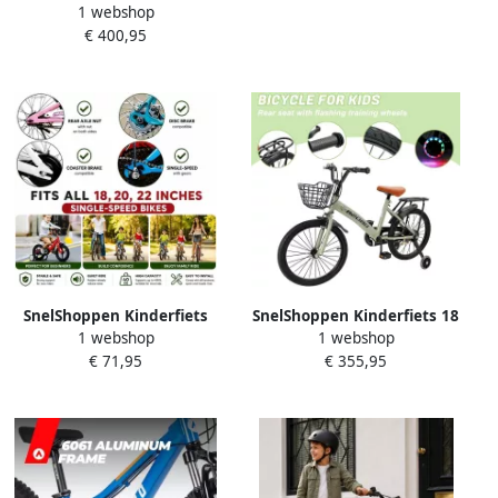
Ideaal voor Buiten
1 webshop
Loopfiets met Zijwielen en
Verstelbaar Zadel Veilig en
€ 400,95
Pedalen Converteerbare
Comfortabel voor Ki
Opvouwbare Loopfiets voor
Kinderen van 18 Maanden
tot 5 Jaar 12 Inch Verstel
SnelShoppen Kinderfiets
SnelShoppen Kinderfiets 18
1 webshop
1 webshop
Steunwielen van
inch Hoogwaardig
€ 71,95
€ 355,95
Koolstofstaal Universele
Koolstofstalen Frame
Stabilisatie voor 18 20 en 22
Verstelbare Zitting en Stuur
Inch Fietsen
Dubbele Rem Afneembare d
Veiligheidsondersteuning
Steunwielen
voor Kindere