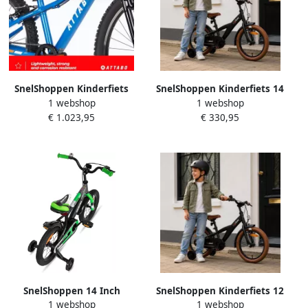
SnelShoppen Kinderfiets
SnelShoppen Kinderfiets 14
1 webshop
1 webshop
MTB JR 12 Inch Aluminium
inch Jongensfiets Zwart
€ 1.023,95
€ 330,95
Frame met 24 Inch Wielen
Fiets voor Kinderen met
Ergonomisch Stuur V-Brake
Zijwielen Veilig en
Verstelzadel 8
Comfortabel Perfect voor
Versnellingen
Eerste Fietservaringen
SnelShoppen 14 Inch
SnelShoppen Kinderfiets 12
1 webshop
1 webshop
Kinderfiets voor en 3-5 Jaar
inch Jongensfiets Zwart