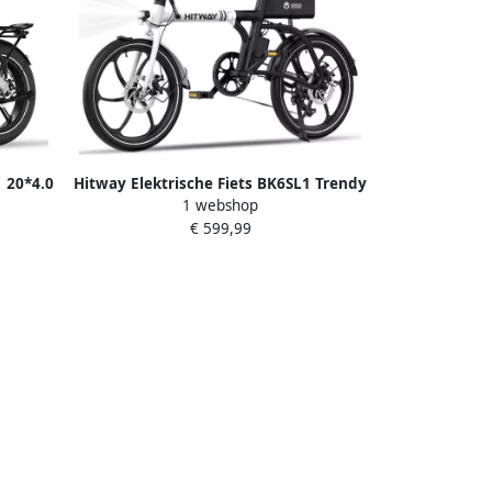
1 20*4.0
Hitway Elektrische Fiets BK6SL1 Trendy
1 webshop
ike met
20*3.0 Inch Fat Tire City Commuter
€ 599,99
atterij
EBike met Afneembare 36V 15.6 Ah
e met
Lithium Batterij Opvouwbaar
en IP54
Mountain E-Bike met 250W Motor 7
Versnellingen IP54 Waterdicht