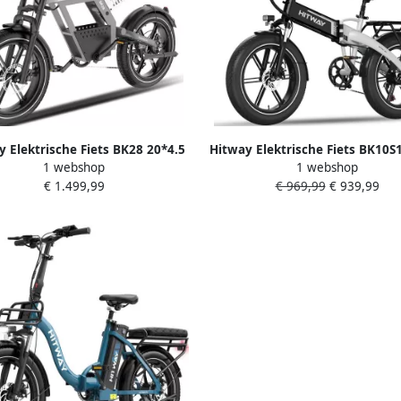
 Elektrische Fiets BK28 20*4.5
Hitway Elektrische Fiets BK10S
1 webshop
1 webshop
at Tire City Commuter EBike met
Inch Fat Tire City Commuter EB
€ 1.499,99
€ 969,99
€ 939,99
are 48V 25 Ah Lithium Batterij
Afneembare 48V 13Ah Lithium B
ain E-Bike met 250W Motor 7
Opvouwbaar Mountain E-Bik
rsnellingen APP Bediening
250W Motor APP 7 Versnelling
Waterdicht