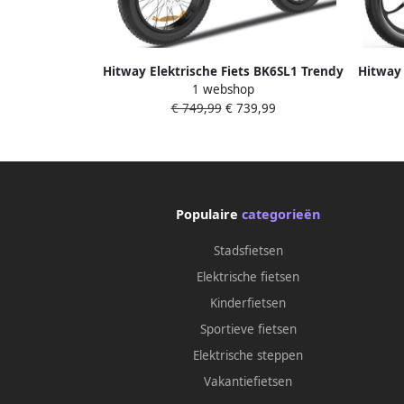
Hitway Elektrische Fiets BK6SL1 Trendy
Hitway 
1 webshop
20*3.0 Inch Fat Tire City Commuter
20*3.
€ 749,99
€ 739,99
EBike met Afneembare 36V 15.6 Ah
EBik
Lithium Batterij Opvouwbaar
Li
Mountain E-Bike met 250W Motor 7
Mount
Versnellingen IP54 Waterdicht
Ve
Populaire
categorieën
Stadsfietsen
Elektrische fietsen
Kinderfietsen
Sportieve fietsen
Elektrische steppen
Vakantiefietsen