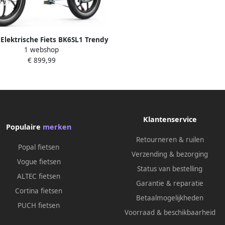
Elektrische Fiets BK6SL1 Trendy
1 webshop
0 Inch Fat Tire City Commuter
€ 899,99
e met Afneembare 36V 15.6 Ah
thium Batterij Opvouwbaar
ain E-Bike met 250W Motor 7
rsnellingen IP54 Waterdicht
Klantenservice
Populaire
merken
Retourneren & ruilen
Popal fietsen
Verzending & bezorging
Vogue fietsen
Status van bestelling
ALTEC fietsen
Garantie & reparatie
Cortina fietsen
Betaalmogelijkheden
PUCH fietsen
Voorraad & beschikbaarheid