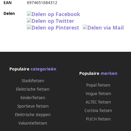
EAN
6974651684312
Delen
Populaire
categorieën
Populaire
merken
Stadsfietsen
Popal fietsen
Elektrische fietsen
Vogue fietsen
Kinderfietsen
ALTEC fietsen
Sportieve fietsen
Cortina fietsen
Elektrische steppen
PUCH fietsen
Vakantiefietsen