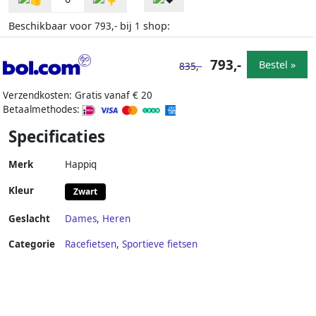
Beschikbaar voor
bij
shop:
793,-
1
793,-
Bestel »
835,-
Verzendkosten: Gratis vanaf € 20
Betaalmethodes:
Specificaties
Merk
Happiq
Kleur
Zwart
Geslacht
Dames
,
Heren
Categorie
Racefietsen
,
Sportieve fietsen