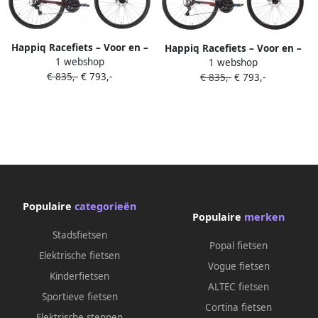
Happiq Racefiets – Voor en –
Happiq Racefiets – Voor en –
1 webshop
Lichtgewicht aluminium 14
1 webshop
Lichtgewicht aluminium 14
€ 835,-
€ 793,-
versnellingen – 71 cm wielen
€ 835,-
€ 793,-
versnellingen – 71 cm wielen
rood maat L geschikt voor
zwart maat M geschikt voor
stadswoon-werkverkeer en
stadswoon-werkverkeer en
fitness
fitness
Populaire
categorieën
Populaire
merken
Stadsfietsen
Popal fietsen
Elektrische fietsen
Vogue fietsen
Kinderfietsen
ALTEC fietsen
Sportieve fietsen
Cortina fietsen
Elektrische steppen