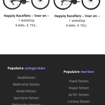
Happiq Racefiets – Voor en –
Happiq Racefiets – Voor en –
1 webshop
Lichtgewicht aluminium 14
1 webshop
Lichtgewicht aluminium 14
€ 835,-
€ 793,-
versnellingen – 71 cm wielen
€ 835,-
€ 793,-
versnellingen – 71 cm wielen
rood maat L geschikt voor
zwart maat M geschikt voor
stadswoon-werkverkeer en
stadswoon-werkverkeer en
fitness
fitness
Populaire
categorieën
Populaire
merken
Stadsfietsen
Popal fietsen
Elektrische fietsen
Vogue fietsen
Kinderfietsen
ALTEC fietsen
Sportieve fietsen
Cortina fietsen
Elektrische steppen