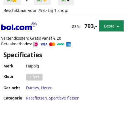
Beschikbaar voor
bij
shop:
793,-
1
793,-
Bestel »
835,-
Verzendkosten: Gratis vanaf € 20
Betaalmethodes:
Specificaties
Merk
Happiq
Kleur
Zilver
Geslacht
Dames
,
Heren
Categorie
Racefietsen
,
Sportieve fietsen