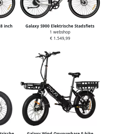
28 inch
Galaxy S900 Elektrische Stadsfiets
1 webshop
0 km
700C 360Wh Samsung Accu 85-100 km
€ 1.549,99
Actieradius JDX Carbon Belt Drive
lische
ZOOM Hydraulische Schijfrem
inium
Aluminium Voorvork Full Color TFT
Geel
Display-wit
ktrische
Galaxy Wind Opvouwbare E-bike