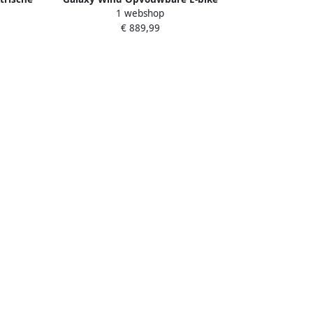
1 webshop
10 4Ah
20x3.0 Inch 499Wh EVE Accu Tot 45 km
€ 889,99
gen –
Bereik 250W Naafmotor Shi o 7
g –
Versnellingen Voorvorkvering
nelheid
Achterdrager-zwart
chten –
art