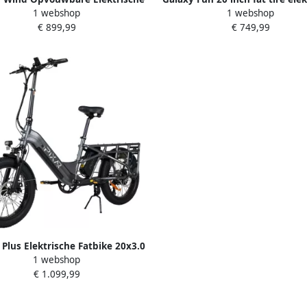
1 webshop
1 webshop
ke 20x3.0 Inch 499Wh EVE Accu
fiets – 36V 250W motor – 36V 
€ 899,99
€ 749,99
 km Actieradius 250W Naafmotor
EVE accu – Shi o 7 versnellin
o 7 Versnellingen Mechanische
schijfrem – voorvorkverin
Schijfrem -zwart
actieradius 50 km – maximale s
25 km u – met voor- en achterli
draagvermogen 120 kg-zw
 Plus Elektrische Fatbike 20x3.0
1 webshop
ot 100 km Actieradius 48V 20Ah
€ 1.099,99
Accu 250W Naafmotor Shi o 7
llingen Mechanische Schijfrem
LCD Display-zwart