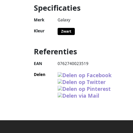
25 km u – met voor- en achterlichten –
Specificaties
draagvermogen 120 kg-Zilver
Merk
Galaxy
Kleur
Zwart
Referenties
EAN
0762740023519
Delen