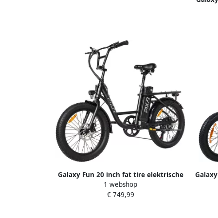
Display-Geel
Fatbi
Tot 45
Shi 
Galaxy Fun 20 inch fat tire elektrische
Galaxy
1 webshop
fiets – 36V 250W motor – 36V 10 4Ah
Inch T
€ 749,99
EVE accu – Shi o 7 versnellingen –
EVE 
schijfrem – voorvorkvering –
Versne
actieradius 50 km – maximale snelheid