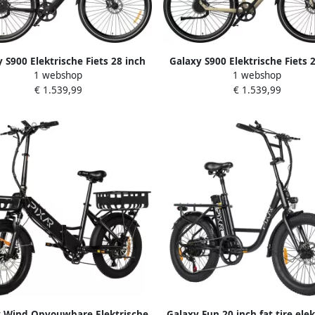
 S900 Elektrische Fiets 28 inch
Galaxy S900 Elektrische Fiets 
1 webshop
1 webshop
Wh Samsung Accu Tot 100 km
360Wh Samsung Accu Tot 10
€ 1.539,99
€ 1.539,99
Actieradius JDX Carbon
Actieradius JDX Carbon
andrijving ZOOM Hydraulische
Riemaandrijving ZOOM Hydrau
jfrem Lichtgewicht Aluminium
Schijfrem Lichtgewicht Alum
rame Torque Sensor-zwart
Frame Torque Sensor-zwart-
 Wind Opvouwbare Elektrische
Galaxy Fun 20 inch fat tire ele