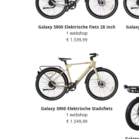
Galaxy S900 Elektrische Fiets 28 inch
Galaxy
1 webshop
360Wh Samsung Accu Tot 100 km
360
€ 1.539,99
Actieradius JDX Carbon
Riemaandrijving ZOOM Hydraulische
Riema
Schijfrem Lichtgewicht Aluminium
Schi
Frame Torque Sensor-zwart-wit
F
Galaxy S900 Elektrische Stadsfiets
1 webshop
700C 360Wh Samsung Accu 85-100 km
€ 1.549,99
Actieradius JDX Carbon Belt Drive
ZOOM Hydraulische Schijfrem
Aluminium Voorvork Full Color TFT
Galaxy