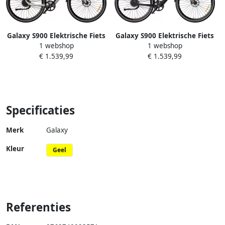
Galaxy S900 Elektrische Fiets
Galaxy S900 Elektrische Fiets
1 webshop
1 webshop
28 inch 360Wh Samsung
28 inch 360Wh Samsung
€ 1.539,99
€ 1.539,99
Accu Tot 100 km Actieradius
Accu Tot 100 km Actieradius
JDX Carbon Riemaandrijving
JDX Carbon Riemaandrijving
ZOOM Hydraulische
ZOOM Hydraulische
Schijfrem Lichtgewicht
Schijfrem Lichtgewicht
Aluminium Frame Torque
Aluminium Frame Torque
Specificaties
Sensor-zwart-wit
Sensor-zwart
Merk
Galaxy
Kleur
Geel
Referenties