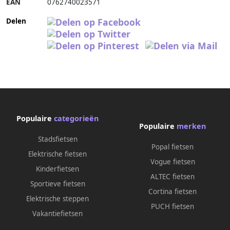
EAN
0762740023571
Delen
Populaire
categorieën
Populaire
merken
Stadsfietsen
Popal fietsen
Elektrische fietsen
Vogue fietsen
Kinderfietsen
ALTEC fietsen
Sportieve fietsen
Cortina fietsen
Elektrische steppen
PUCH fietsen
Vakantiefietsen