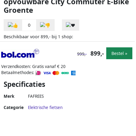
opvouwbare City Commuter E-Bike
Groente
0
Beschikbaar voor
bij
shop:
899,-
1
899,-
Bestel »
999,-
Verzendkosten: Gratis vanaf € 20
Betaalmethodes:
Specificaties
Merk
FAFREES
Categorie
Elektrische fietsen