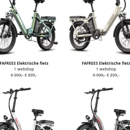
FAFREES Elektrische fiets
FAFREES Elektrische fiet
1 webshop
1 webshop
ieradius120km Verwijderbare
Actieradius120km Verwijder
€ 999,-
€ 899,-
€ 999,-
€ 899,-
ij 36 V 20Ah Motor 250W Shi o 7
batterij 36 V 20Ah Motor 250W 
ellingen Koppelingssensor aan
versnellingen Koppelingssens
zijden 20 Inch Commuter E-Bike
beide zijden 20 Inch Commuter
le Vering 20 Inch opvouwbare
Dubbele Vering 20 Inch opvo
ty Commuter E-Bike Groente
City Commuter E-Bike Wi