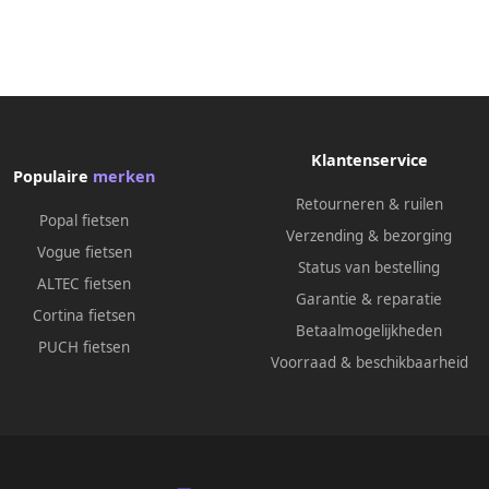
Klantenservice
Populaire
merken
Retourneren & ruilen
Popal fietsen
Verzending & bezorging
Vogue fietsen
Status van bestelling
ALTEC fietsen
Garantie & reparatie
Cortina fietsen
Betaalmogelijkheden
PUCH fietsen
Voorraad & beschikbaarheid