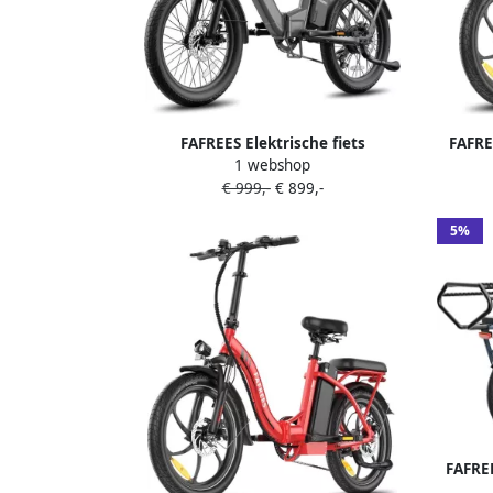
FAFREES Elektrische fiets
FAFRE
1 webshop
Actieradius120km Verwijderbare
Moto
€ 999,-
€ 899,-
batterij 36 V 20Ah Motor 250W Shi o 7
90km
versnellingen Koppelingssensor aan
5%
beide zijden 20 Inch Commuter E-Bike
Dubbele Vering 20 Inch opvouwbare
City Commuter E-Bike Zwart
FAFREE
kinder