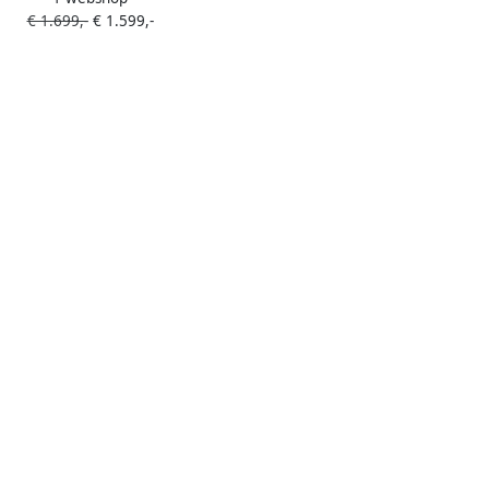
€ 1.699,-
€ 1.599,-
ets24Ah accu – maximaal 200kg
agvermogen – max 25km u –
e Longtail E-Cargo Bakfiets –tot
0km – voor gezinsuitjes en
lijkse boodschappen –Blauw