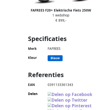
Bakfi
dra
FAFREES F20+ Elektrische Fiets 250W
Famili
1 webshop
Motor 36V 20Ah Accu 20x3 Banden
14
€ 899,-
90km Bereik 25 km u Snelheid Rood
dage
Specificaties
Merk
FAFREES
Kleur
Blauw
Referenties
EAN
0391133361343
Delen