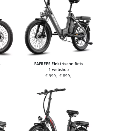
s
FAFREES Elektrische fiets
1 webshop
bare
Actieradius120km Verwijderbare
€ 999,-
€ 899,-
Shi o 7
batterij 36 V 20Ah Motor 250W Shi o 7
or aan
versnellingen Koppelingssensor aan
 E-Bike
beide zijden 20 Inch Commuter E-Bike
uwbare
Dubbele Vering 20 Inch opvouwbare
t
City Commuter E-Bike Zwart