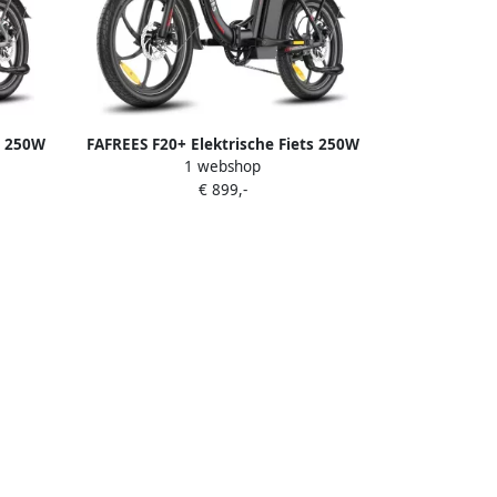
s 250W
FAFREES F20+ Elektrische Fiets 250W
1 webshop
anden
Motor 36V 20Ah Accu 20x3 Banden
€ 899,-
 Grijs
90km Bereik 25 km u Snelheid Zwart