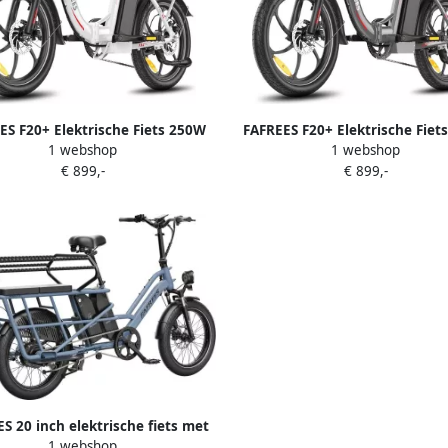
ES F20+ Elektrische Fiets 250W
FAFREES F20+ Elektrische Fiet
1 webshop
1 webshop
r 36V 20Ah Accu 20x3 Banden
Motor 36V 20Ah Accu 20x3 B
€ 899,-
€ 899,-
 Bereik 25 km u Snelheid Wit
90km Bereik 25 km u Snelheid
S 20 inch elektrische fiets met
1 webshop
zitjes en voorkorf – E-fiets – E-