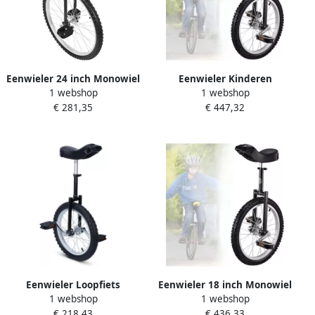
Eenwieler 24 inch Monowiel
Eenwieler Kinderen
1 webshop
1 webshop
Balansfiets Balanstraining
Loopfiets Balans
€ 281,35
€ 447,32
Fitness In hoogte
Buitensport Fitness Antislip
verstelbaar 91-102 cm
Bergbanden 18 inch wiel
Zwart
Zwart
Eenwieler Loopfiets
Eenwieler 18 inch Monowiel
1 webshop
1 webshop
Balansfiets Balans Training
Balanswiel Buitensport
€ 218,43
€ 436,33
In hoogte verstelbaar 16
Balans Antislip Bergbanden