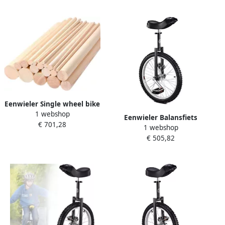
Zwart
Eenwieler Single wheel bike
1 webshop
Fietsen Verstelbaar zadel
Eenwieler Balansfiets
€ 701,28
12-20 inch Zwart
1 webshop
Balans Verbeteren
€ 505,82
Verstelbare Zadelhoogte 20
inch wiel Zwart