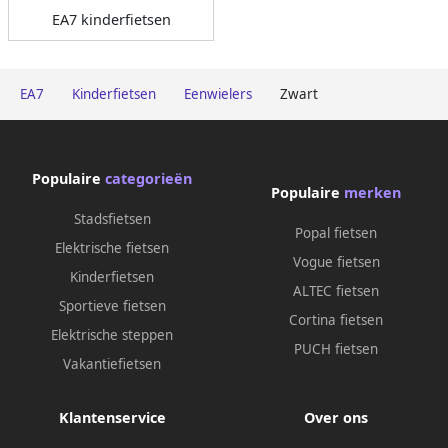
EA7 kinderfietsen
EA7
Kinderfietsen
Eenwielers
Zwart
Populaire
categorieën
Populaire
merken
Stadsfietsen
Popal fietsen
Elektrische fietsen
Vogue fietsen
Kinderfietsen
ALTEC fietsen
Sportieve fietsen
Cortina fietsen
Elektrische steppen
PUCH fietsen
Vakantiefietsen
Klantenservice
Over ons