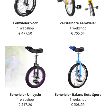
Eenwieler voor
Verstelbare eenwieler
1 webshop
1 webshop
Volwassenen Single Wheel
Balansfiets Balans training
€ 477,50
€ 705,04
Bike Stadsvervoer Sterke
Sterk stalen frame
Aluminium Legering 200 kg
Meerdere maten Zwart
Draagvermogen Zwart
Eenwieler Unicycle
Eenwieler Balans fiets Sport
1 webshop
1 webshop
Buitenactiviteiten Antislip
en vrije tijd Verstelbare
€ 517,20
€ 508,59
banden 20 inch Zwart
zadelhoogte 20 inch wiel