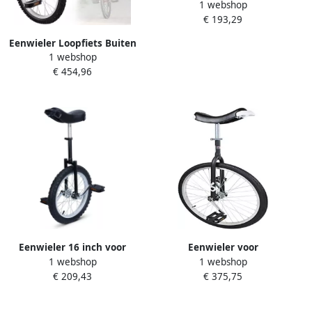
1 webshop
Unicycle Straatgebruik Met
€ 193,29
Gele Greep Zwart
Eenwieler Loopfiets Buiten
1 webshop
Sport Antislip banden 18
€ 454,96
inch Zwart
Eenwieler 16 inch voor
Eenwieler voor
1 webshop
1 webshop
kinderen en volwassenen in
volwassenen uniseks zwart
€ 209,43
€ 375,75
hoogte verstelbare
Perfect voor beginners
loopfiets training