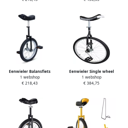
inch Zwart
18 inch Zwart
Eenwieler Balansfiets
Eenwieler Single wheel
1 webshop
1 webshop
Balans Trainen In Hoogte
Beginners leren Aluminium
€ 218,43
€ 384,75
Verstelbaar 16 Inch Zwart
snelsluiting 61 cm wiel
Zwart