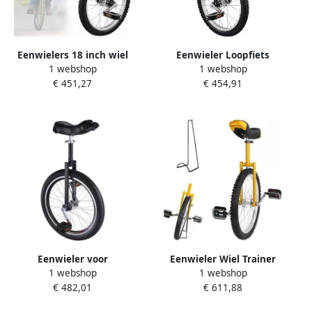
Eenwielers 18 inch wiel
Eenwieler Loopfiets
1 webshop
1 webshop
eenwieler for kinderen
Buitensport Antislip
€ 451,27
€ 454,91
antislip wielen bergbanden
bergbanden 18 inch Zwart
rijden zelfbalansoefening
loopfiets buitensporten
fitnessoefening(Black)
Eenwieler voor
Eenwieler Wiel Trainer
1 webshop
1 webshop
volwassenen Balans fiets
Balansfiets Oefenfiets
€ 482,01
€ 611,88
Kracht ontwikkelen
Balans Trainen Verstelbare
Verstelbaar zadel 16 inch
Zitting 16-24 inch Zwart