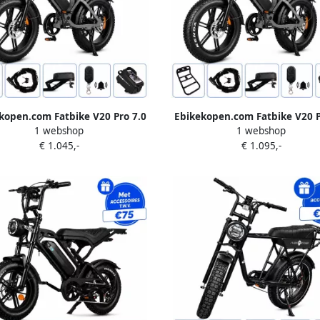
kopen.com Fatbike V20 Pro 7.0
Ebikekopen.com Fatbike V20 P
1 webshop
1 webshop
 Grijs Special Edition 2025 2026
Donker Grijs Special Edition 20
€ 1.045,-
€ 1.095,-
l Hydraulische rem Incl. Slot
Model Hydraulische rem Incl.
lefoonhouder Alarmsysteem
Telefoonhouder Alarmsyst
kje Voetensteuntje Straatlegaal
Voorrekje Voetensteuntje Straa
ke Fatbike Elektrische Fiets
Ebike Fatbike Elektrische F
Qmwheel
Qmwheel