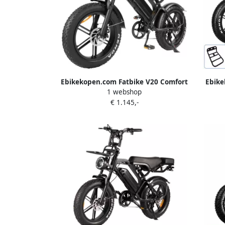
Ebikekopen.com Fatbike V20 Comfort
Ebike
1 webshop
Rijklaar Lage opstap Nieuwste Model
Donker
€ 1.145,-
Hydraulische remmen 2026 2027
Mode
Model Incl. Slot Telefoonhouder
Te
Alarmsysteem Voorrekje
Voorre
Voetensteuntje Met Accessoires Ebike
Ebi
Elektrische Fiets QMwheel