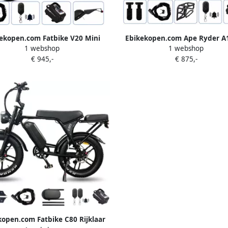
ekopen.com Fatbike V20 Mini
Ebikekopen.com Ape Ryder A1
1 webshop
1 webshop
ar Nieuwste Model Hydraulische
Zwart Fatbike Rijklaar 2026 20
€ 945,-
€ 875,-
 2026 2027 Model Incl. Slot
Hydraulische rem Incl. Sl
lefoonhouder Alarmsysteem
Kettingbeschermer Voetenst
terrekje Voetensteuntje Met
Straatlegaal Ebike Elektrische
cessoires Elektrische Fiets
Met Accessoires
uethooth Speaker QmWheel
kopen.com Fatbike C80 Rijklaar