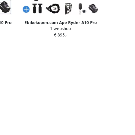
0 Pro
Ebikekopen.com Ape Ryder A10 Pro
1 webshop
27 Model
Rijklaar Nieuwste Model Hydraulische
€ 895,-
ot
rem 2026 2027 Fatbike Incl. Slot
euntje
Kettingbeschermer Voetensteuntje
 Fiets
Straatlegaal Ebike Elektrische Fiets
Met Accessoires