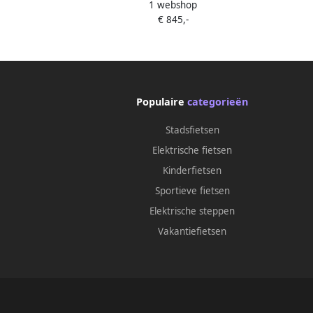
F
1 webshop
Lichtgrijs Fatbike Incl. Slot
Hydr
€ 845,-
Kettingbeschermer Voetensteuntje -
Straatlegaal Ebike Elektrische Fiets
Met Accessoires
Voe
Straa
Populaire
categorieën
Stadsfietsen
Elektrische fietsen
Kinderfietsen
Sportieve fietsen
Elektrische steppen
Vakantiefietsen