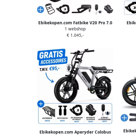
Ebikekopen.com Fatbike V20 Pro 7.0
Ebik
1 webshop
Rijklaar Niewste Model Hydraulische
Rijkla
€ 1.045,-
rem 2025 2026 Model Incl. Slot
rem
Telefoonhouder Alarmsysteem
Te
Voorrekje Voetensteuntje Met
Ach
Accessoires Straatlegaal Ebike
Ac
Elektrische Fiets QMwheel
Bl
Ebike
Ebikekopen.com Aperyder Colobus