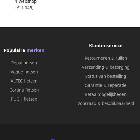
1 webshop
atbike V8 Nieuwste Model
€ 1.045,-
aulische rem 2025 2026 Model
Incl. Slot Telefoonhouder
Alarmsysteem NVC-chip
tensteuntje Met Accessoires
tlegaal Ebike Elektrische Fiets
OUXI
Klantenservice
Populaire
merken
Retourneren & ruilen
Popal fietsen
Verzending & bezorging
Vogue fietsen
Status van bestelling
ALTEC fietsen
Garantie & reparatie
Cortina fietsen
Betaalmogelijkheden
PUCH fietsen
Voorraad & beschikbaarheid