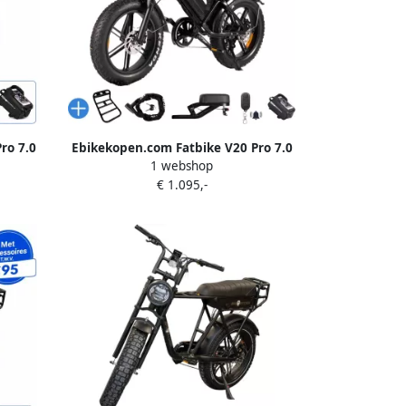
ro 7.0
Ebikekopen.com Fatbike V20 Pro 7.0
1 webshop
25 2026
Rijklaar Nieuwste Model Hydraulische
€ 1.095,-
 Slot
rem 2025 2026 Model Incl. Slot
eem
Telefoonhouder Alarmsysteem
tlegaal
Voorrekje Voetensteuntje Met
iets
Accessoires Straatlegaal Ebike
Elektrische Fiets QMwheel