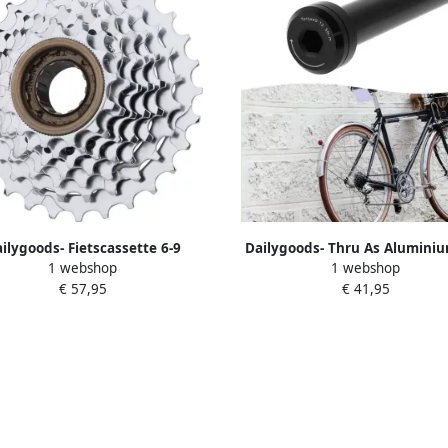
ilygoods- Fietscassette 6-9
Dailygoods- Thru As Alumini
1 webshop
1 webshop
llingen Roestvrij Staal Vrijloop
mm Steekas Vervangend Ond
€ 57,95
€ 41,95
cefiets Duurzaam Nauwkeurige
Compatibel met M12x1 0 mm 
andvorm Fietsversnelling
voor Mountainbike Racefi