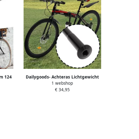
um 124
Dailygoods- Achteras Lichtgewicht
1 webshop
erdeel
Aluminium M12x1.5 Schroefdraad
€ 34,95
Ideaal
Lengte 175mm Corrosiebestendig
ets
Geschikt voor MTB Racefietsen
Verbeterde Stabiliteit Steekas