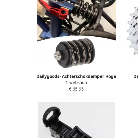
Dailygoods- Achterschokdemper Hoge
Da
1 webshop
Sterkte Vouwfiets Stalen As Duurzaam
Versne
€ 65,95
Materiaal CNC Bewerkt Lichtgewicht
MTB Ra
Schokdemper
T