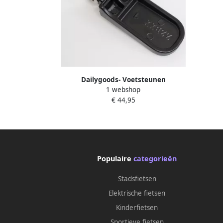
Dailygoods- Voetsteunen
1 webshop
Hoogwaardige Aluminiumlegering
€ 44,95
Antislip Vouwbaar Geschikt voor
Mountainbikes E-bikes Schokbestendig
Gemakkelijk te Installeren Pedalen
Populaire
categorieën
Stadsfietsen
Elektrische fietsen
Kinderfietsen
Sportieve fietsen