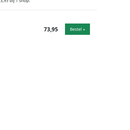
bij
shop:
73,95
1
73,95
Bestel »