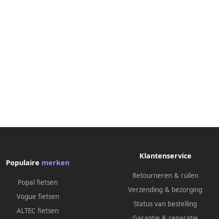
Klantenservice
Populaire
merken
Retourneren & ruilen
Popal fietsen
Verzending & bezorging
Vogue fietsen
Status van bestelling
ALTEC fietsen
Garantie & reparatie