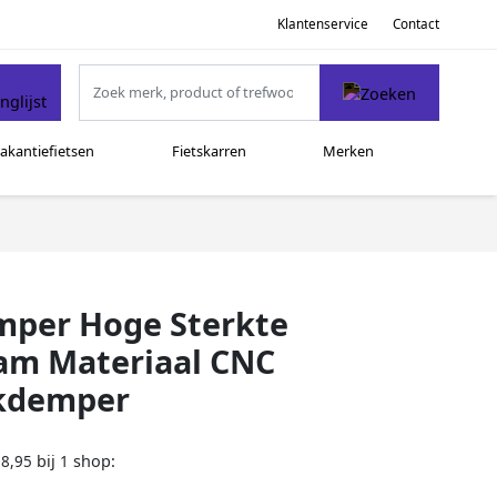
Klantenservice
Contact
akantiefietsen
Fietskarren
Merken
mper Hoge Sterkte
aam Materiaal CNC
okdemper
bij
shop:
58,95
1