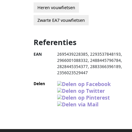
Heren vouwfietsen
Zwarte EA7 vouwfietsen
Referenties
EAN
2695439228385
,
2293537848193
,
2966001088332
,
2488445796784
,
2828445354377
,
2883366396189
,
2356023529447
Delen