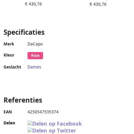
€ 430,76
cm groen 48 cm
€ 430,76
cm lila 48 cm
Specificaties
Merk
DaCapo
Kleur
Roze
Geslacht
Dames
Referenties
EAN
4250547535374
Delen