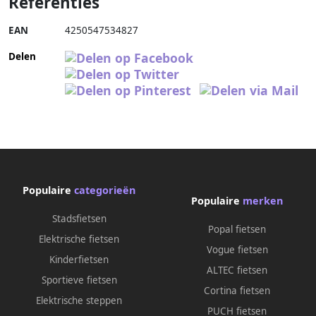
Referenties
EAN
4250547534827
Delen
Populaire
categorieën
Populaire
merken
Stadsfietsen
Popal fietsen
Elektrische fietsen
Vogue fietsen
Kinderfietsen
ALTEC fietsen
Sportieve fietsen
Cortina fietsen
Elektrische steppen
PUCH fietsen