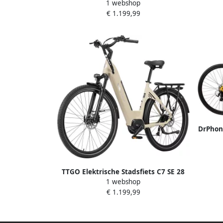
1 webshop
INCH Banden 250W Bafang
48V 1
€ 1.199,99
Middenmotor 36V18Ah Accu Bereik tot
Motor
140km Shi o 9 Versnellingen Paars
Actie
Schijf
DrPhone
36V 2
LG A
700
Sensor 
TTGO Elektrische Stadsfiets C7 SE 28
1 webshop
INCH Banden 250W Bafang
€ 1.199,99
Middenmotor 36V18Ah Accu
Hydraulische Schijfrem Shi o 9
Versnellingen Beige