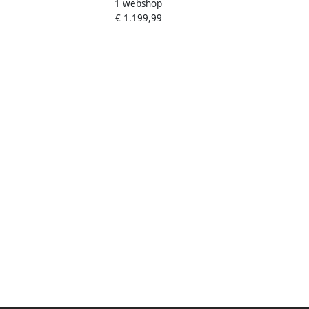
1 webshop
INCH Banden 250W Bafang
g 250W
€ 1.199,99
Middenmotor 36V18Ah Accu Bereik tot
Banden
140km Shi o 9 Versnellingen Bruin
lische
lsensor
je