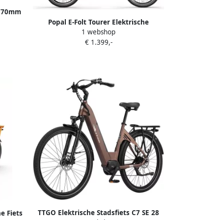
 170mm
Popal E-Folt Tourer Elektrische
1 webshop
Vouwfiets Bafang voorwielmotor
€ 1.399,-
420Wh Zwart
TTGO Elektrische Stadsfiets C7 SE 28
e Fiets