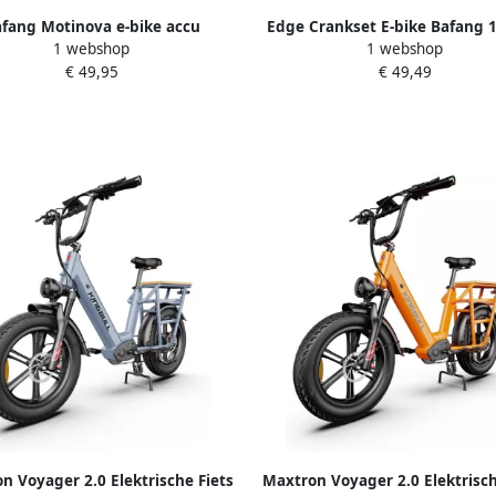
fang Motinova e-bike accu
Edge Crankset E-bike Bafang
1 webshop
1 webshop
tor adapterkabel 20 cm groen-
aluminium zwart
€ 49,95
€ 49,49
zwart xt60h-m
n Voyager 2.0 Elektrische Fiets
Maxtron Voyager 2.0 Elektrisch