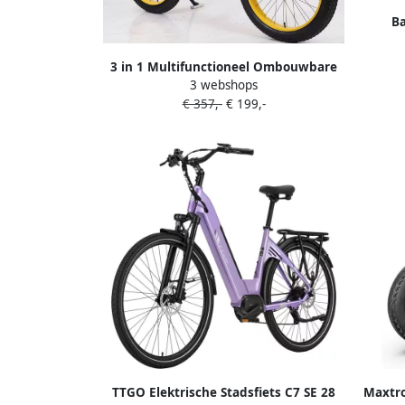
Ba
connec
3 in 1 Multifunctioneel Ombouwbare
3 webshops
Kinderdriewieler Kinder trike
€ 357,-
€ 199,-
Peuterfiets Kinder Fiets Verstelbaar
zadel Lichtgewicht Lefvrije Banden
Ombouwbaar tot Loopfiets Driewieler
Tweewieler voor kinderen van 1 51
jaar Roze
TTGO Elektrische Stadsfiets C7 SE 28
Maxtro