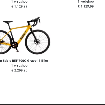
1 webshop
1 webshop
5Ah Samsung Accu Bafang 250W
48V 15Ah Samsung Accu Bafan
€ 1.129,99
€ 1.129,99
 20 x 4.0 Inch Fatbike Banden
Motor 20 x 4.0 Inch Fatbike 
radius 90-100 km Hydraulische
Actieradius 90-100 km Hydrau
rem Voor en Achter Koppelsensor
Schijfrem Voor en Achter Koppe
Shi o 7 Versnellingen Grijs
Shi o 7 Versnellingen Oran
 Sebic BEF-700C Gravel E-Bike –
1 webshop
50W Bafang Motor – Verborgen
€ 2.299,95
ccu 10Ah – Shimano 9-Speed –
C Aluminium Frame – Koppel-
– Schijfremmen – Slechts 16.5kg
– Tot 25 km u