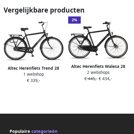
Vergelijkbare producten
2%
Altec Herenfiets Walesa 28
Altec Herenfiets Trend 28
2 webshops
Inch 50 cm Heren 3V
1 webshop
Inch 52 cm Heren
€ 445,-
€ 434,-
Rollerbrake Matzwart
€ 339,-
Terugtraprem Matzwart
Populaire
categorieën