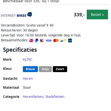
Beschikbaar voor
bij
shop:
339,-
1
339,-
Bestel »
Verzendkosten: Gratis vanaf € 40
Retourneren: 30 dagen
Levertijd: Voor 16:00 besteld, volgende dag in huis
Betaalmethodes:
Specificaties
Merk
ALTEC
Kleur
Blauw
Grijs
Zwart
Geslacht
Heren
Materiaal
Staal
Categorie
Herenfietsen
,
Stadsfietsen