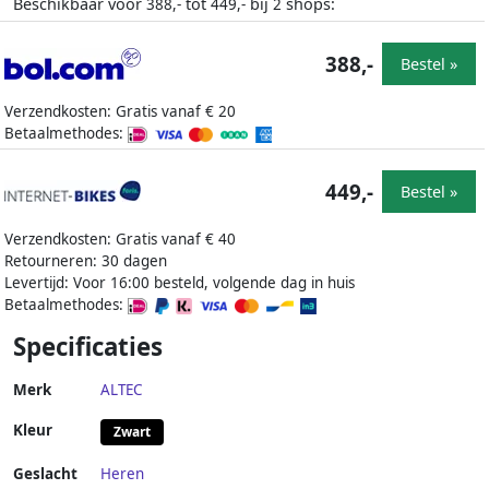
Beschikbaar voor
tot
bij
shops:
388,-
449,-
2
388,-
Bestel »
Verzendkosten: Gratis vanaf € 20
Betaalmethodes:
449,-
Bestel »
Verzendkosten: Gratis vanaf € 40
Retourneren: 30 dagen
Levertijd: Voor 16:00 besteld, volgende dag in huis
Betaalmethodes:
Specificaties
Merk
ALTEC
Kleur
Zwart
Geslacht
Heren