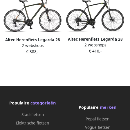
Altec Herenfiets Legarda 28
Altec Herenfiets Legarda 28
2 webshops
Inch 56 cm Heren 24V
2 webshops
Inch 56 cm Heren 24V V-
€ 410,-
Hydraulische schijfrem Zwart
€ 388,-
Brakes Kaki
Populaire
categorieën
Populaire
merken
Stadsfietsen
Popal fietsen
Elektrische fietsen
Vogue fietsen