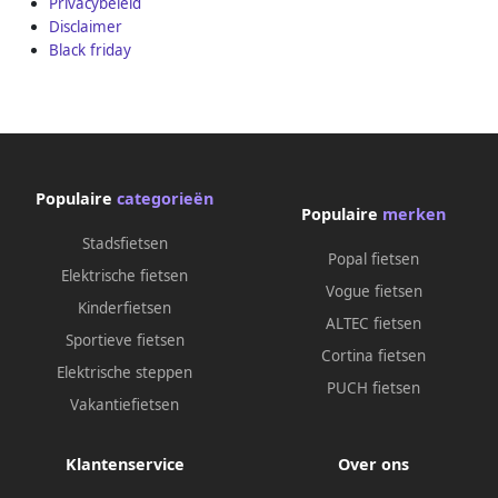
Privacybeleid
Disclaimer
Black friday
Populaire
categorieën
Populaire
merken
Stadsfietsen
Popal fietsen
Elektrische fietsen
Vogue fietsen
Kinderfietsen
ALTEC fietsen
Sportieve fietsen
Cortina fietsen
Elektrische steppen
PUCH fietsen
Vakantiefietsen
Klantenservice
Over ons