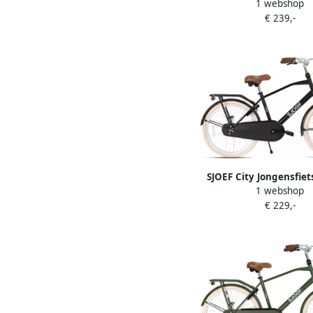
1 webshop
Mountainbike 20 inch K
€ 239,-
6 7 & 8 Jaar 6 Versne
Schijfremmen Verende
Spatborden Kettingk
verlichting Bla
SJOEF City Jongensfiet
1 webshop
Kinderfiets 10 11 12 1
€ 229,-
Fiets 26 inch Mat 