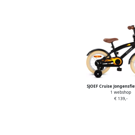
SJOEF Cruise Jongensfie
1 webshop
Mat Zwart Kinderfie
€ 139,-
zijwieltjes Leeftijd 3 4 
Kledingmaat 98-108 Fie