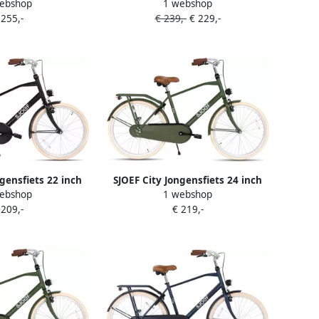
ebshop
1 webshop
4 inch Kinderfiets
Mountainbike 20 inch Kinderfiets
 255,-
€ 239,-
€ 229,-
6 Versnellingen
6 7 & 8 Jaar 6 Versnellingen
Verende voorvork
Schijfremmen Verende voorvork
Kettingkast LED
Spatborden Kettingkast LED
hting Zwart
verlichting Zwart
ngensfiets 22 inch
SJOEF City Jongensfiets 24 inch
ebshop
1 webshop
oor jongens van 7
Kinderfiets voor jongens van 8
 209,-
€ 219,-
ar Mat Zwart
tot 12 jaar Army Green