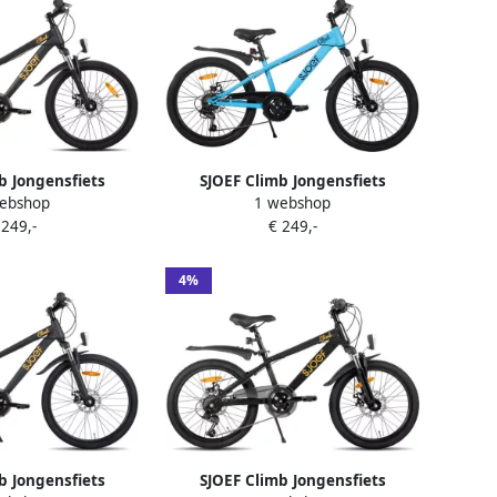
b Jongensfiets
SJOEF Climb Jongensfiets
ebshop
1 webshop
ike 22 inch 6
Mountainbike 22 inch 6
 249,-
€ 249,-
n Schrijfremmen
Versnellingen Schrijfremmen
wart
Blauw
4%
b Jongensfiets
SJOEF Climb Jongensfiets