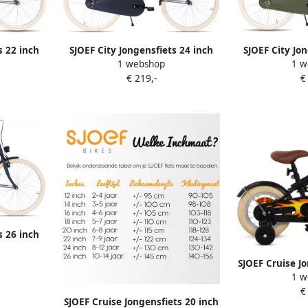
s 22 inch
SJOEF City Jongensfiets 24 inch
SJOEF City Jo
1 webshop
1 w
ens van 7
Kinderfiets voor jongens van 8
Kinderfiets v
€ 219,-
€
reen
tot 12 jaar Mat Blauw
tot 14 ja
s 26 inch
ns van 10
SJOEF Cruise J
lauw
1 w
Mat Zwart K
€
zijwieltjes Le
SJOEF Cruise Jongensfiets 20 inch
Kledingmaat 90