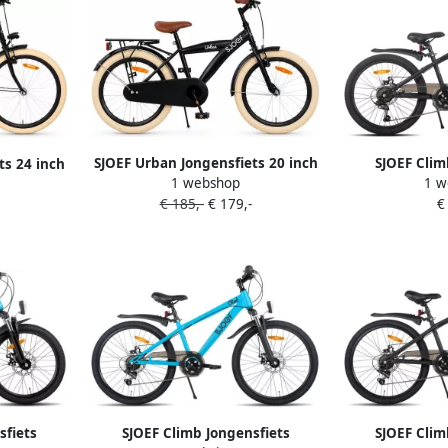
SJOEF Urban Jongensfiets 20 inch
SJOEF Clim
ts 24 inch
1 webshop
1 w
Kinderfiets 6 7 & 8 jaar Fiets 20
Mountainb
€ 185,-
€ 179,-
€
inch Jongen Mat Zwart
Versnellinge
Z
sfiets
SJOEF Climb Jongensfiets
SJOEF Clim