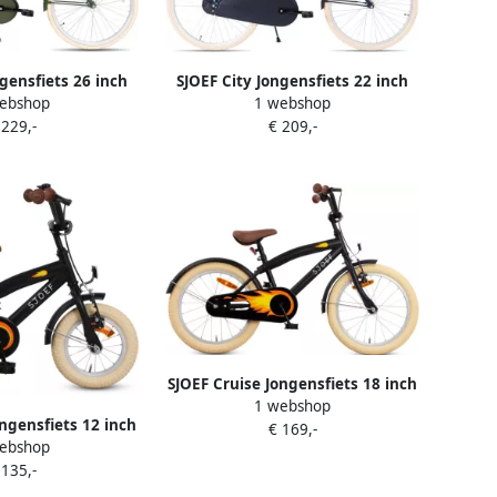
ngensfiets 26 inch
SJOEF City Jongensfiets 22 inch
ebshop
1 webshop
oor jongens van 10
Kinderfiets voor jongens van 7
 229,-
€ 209,-
ar Army Green
tot 9 jaar Mat Blauw
SJOEF Cruise Jongensfiets 18 inch
1 webshop
Mat Zwart Kinderfiets 5 6 & 7
ongensfiets 12 inch
€ 169,-
jaar Kledingmaat 110-123 Fiets 18
ebshop
inderfiets met
inch
 135,-
eftijd 2 3 & 4 jaar
-105 Fiets 12 inch