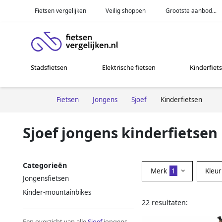
Fietsen vergelijken
Veilig shoppen
Grootste aanbod...
Stadsfietsen
Elektrische fietsen
Kinderfiet
Fietsen
Jongens
Sjoef
Kinderfietsen
Sjoef jongens kinderfietsen
Categorieën
Merk
1
Kleu
Jongensfietsen
Kinder-mountainbikes
22 resultaten:
Een overzicht van alle
Sjoef
jongens