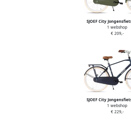
SJOEF City Jongensfiet
1 webshop
Kinderfiets voor jong
€ 209,-
tot 9 jaar Army G
SJOEF City Jongensfiet
1 webshop
Kinderfiets voor jonge
€ 229,-
tot 14 jaar Mat B