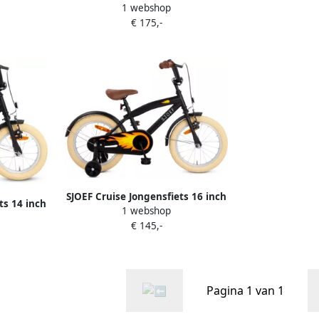
1 webshop
Mat Zwart Kinderfiets 6 7 & 8
€ 175,-
jaar Kledingmaat 118-128 Fiets 20
inch
SJOEF Cruise Jongensfiets 16 inch
ts 14 inch
1 webshop
Mat Zwart Kinderfiets met
ts met
€ 145,-
zijwieltjes Leeftijd 4 5 & 6 jaar
& 5 jaar -|
Kledingmaat 103-118 Fiets 16
ts 14 inch
inch
Pagina 1 van 1