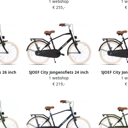
1 webshop
1 w
inderfiets
Mountainbike 24 inch Kinderfiets
Mountainbike 2
€ 255,-
€
llingen
8-12 Jaar 6 Versnellingen
8-12 Jaar 
 voorvork
Schijfremmen Verende voorvork
Schijfremmen 
ast LED
Spatborden Kettingkast LED
Spatborden 
uw
verlichting -| Blauw
verlic
s 26 inch
SJOEF City Jongensfiets 24 inch
SJOEF City Jo
1 webshop
1 w
3 14 Jaar
Kinderfiets 8 9 10 11 12 jaar Fiets
Kinderfiets v
€ 219,-
€
Zwart
24 inch Jongens Mat Zwart
tot 9 ja