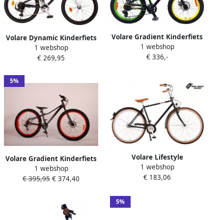
Volare Gradient Kinderfiets
Volare Dynamic Kinderfiets
1 webshop
– Jongens – 20 inch – Zwart
1 webshop
Jongens 20 inch Mat Zwart
€ 336,-
Geel Groen – 6 speed –
€ 269,95
2 handremmen 7
Prime Collection
versnellingen Prime
Collection
5%
Volare Lifestyle
Volare Gradient Kinderfiets
1 webshop
Jongensfiets Tiener 51 cm
1 webshop
– Jongens – 26 inch – Zwart
€ 183,06
lage zadelstand Satijn
€ 395,95
€ 374,40
Oranje – 7 speed – Prime
Zwart Shimano Nexus 3
Collection
versnellingen
5%