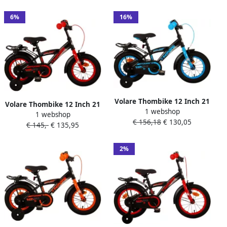
6%
16%
Volare Thombike 12 Inch 21
Volare Thombike 12 Inch 21
1 webshop
5 cm Jongens Terugtraprem
1 webshop
5 cm Jongens Terugtraprem
€ 156,18
€ 130,05
Zwart Blauw
€ 145,-
€ 135,95
Zwart Rood
2%