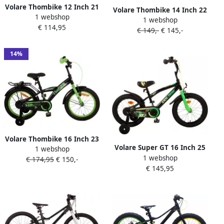
Volare Thombike 12 Inch 21
Volare Thombike 14 Inch 22
1 webshop
5 cm Jongens Terugtraprem
1 webshop
5 cm Jongens Terugtraprem
€ 114,95
Zwart Oranje
€ 149,-
€ 145,-
Zwart Rood
14%
Volare Thombike 16 Inch 23
Volare Super GT 16 Inch 25
1 webshop
cm Jongens Terugtraprem
1 webshop
5 cm Jongens Terugtraprem
€ 174,95
€ 150,-
Zwart Groen
€ 145,95
Zwart Groen