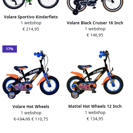
Volare Sportivo Kinderfiets
1 webshop
Volare Black Cruiser 16 Inch
Jongens 24 inch Groen
1 webshop
€ 214,95
25 cm Jongens
Zwart- 7 Speed
€ 146,95
Terugtraprem Zwart
17%
Mattel Hot Wheels 12 Inch
Volare Hot Wheels
1 webshop
21 5 cm Jongens
1 webshop
Kinderfiets Jongens 12 inch
€ 134,95
Terugtraprem Zwart Oranje
€ 134,95
€ 110,75
Zwart Oranje Blauw Twee
handremmen