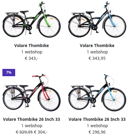
Volare Thombike
Volare Thombike
1 webshop
1 webshop
Kinderfiets Jongens 26 inch
Kinderfiets Jongens 26 inch
€ 343,-
€ 343,95
Zwart Groen 3
Zwart Blauw 3
versnellingen
versnellingen
7%
Volare Thombike 26 Inch 33
Volare Thombike 26 Inch 33
1 webshop
1 webshop
cm Jongens Terugtraprem
cm Jongens Terugtraprem
€ 329,95
€ 304,-
€ 296,96
Zwart Rood
Zwart Blauw