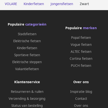
VOLARE
Kinderfietsen
Jongensfietsen
Zwart
Populaire
categorieën
Populaire
merken
Stadsfietsen
Popal fietsen
Elektrische fietsen
Vogue fietsen
Kinderfietsen
ALTEC fietsen
Sportieve fietsen
Cortina fietsen
Elektrische steppen
PUCH fietsen
Vakantiefietsen
Klantenservice
Over ons
Retourneren & ruilen
Inspiratie blog
Verzending & bezorging
Contact
Status van bestelling
Over ons