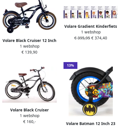
Volare Gradient Kinderfiets
1 webshop
– Jongens – 26 inch – Zwart
€ 395,95
€ 374,40
Blauw – 7 speed – Prime
Volare Black Cruiser 12 Inch
Collection
1 webshop
21 5 cm Jongens
€ 139,90
Terugtraprem Zwart
13%
Volare Black Cruiser
1 webshop
Kinderfiets Jongens 18 inch
€ 160,-
Zwart 95% afgemonteerd
Volare Batman 12 Inch 23