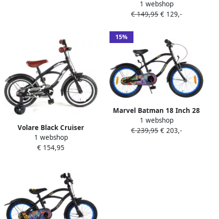
1 webshop
cm Jongens Terugtraprem
€ 149,95
€ 129,-
Zwart
15%
Marvel Batman 18 Inch 28
1 webshop
cm Jongens Terugtraprem
Volare Black Cruiser
€ 239,95
€ 203,-
Zwart
1 webshop
Kinderfiets Jongens 14 inch
€ 154,95
Zwart 95% afgemonteerd