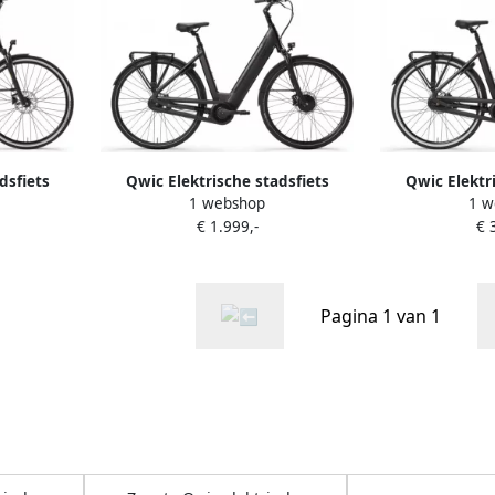
dsfiets
Qwic Elektrische stadsfiets
Qwic Elektr
1 webshop
1 w
Dames
Premium I-FN7 Dames framemaat
Premium i-MN7
€ 1.999,-
€ 
. Zwart
L Zwart... Zwart
Z
Pagina 1 van 1