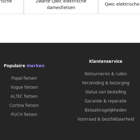
rische
Zwarte Qwic elektrische
Qwic elektrische
damesfietsen
Klantenservice
Populaire
merken
Retourneren & ruilen
Popal fietsen
Verzending & bezorging
Vogue fietsen
Status van bestelling
ALTEC fietsen
Garantie & reparatie
Cortina fietsen
Betaalmogelijkheden
PUCH fietsen
Voorraad & beschikbaarheid