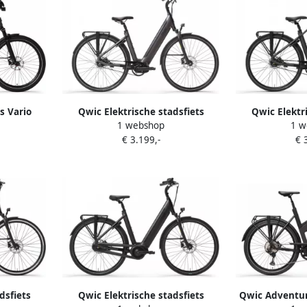
s Vario
Qwic Elektrische stadsfiets
Qwic Elektr
1 webshop
1 w
 522Wh 27
Premium i-MN7+ Belt Dames
Premium i-MN7
€ 3.199,-
€ 
framemaat XL... Zwart
XL.
dsfiets
Qwic Elektrische stadsfiets
Qwic Adventure