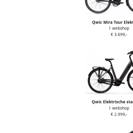
Qwic Mira Tour Elek
1 webshop
damesfiets 522Wh 28 i
€ 3.699,-
Qwic Elektrische sta
1 webshop
Premium I AUTO 
€ 2.999,-
framemaat M Zwart..