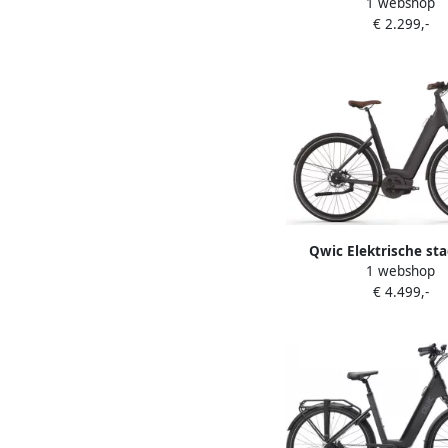
1 webshop
Premium i-MN7.2 frame
€ 2.299,-
Zwart
Qwic Elektrische sta
1 webshop
Premium Q MN8 Bel
€ 4.499,-
framemaat XL... Mat