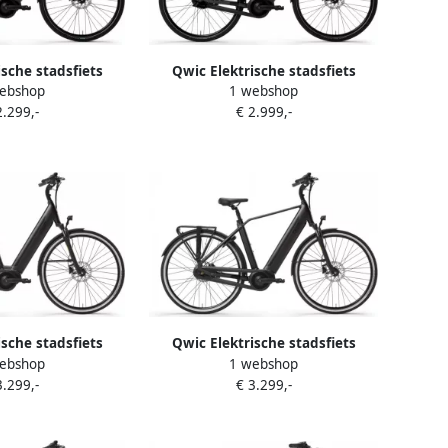
ische stadsfiets
Qwic Elektrische stadsfiets
ebshop
1 webshop
I-AUTO Dames
Premium I-AUTO framemaat XL...
2.299,-
€ 2.999,-
 XL... Zwart
Zwart
ische stadsfiets
Qwic Elektrische stadsfiets
ebshop
1 webshop
i-MN7+ Dames
Premium i-MN7+ framemaat L
3.299,-
€ 3.299,-
 Zwart... Zwart
Zwart... Zwart