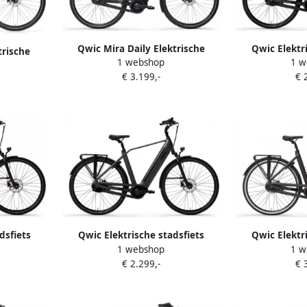
Qwic Mira Daily Elektrische
Qwic Elektr
trische
1 webshop
1 w
damesfiets 756Wh 28 inch Zwart
Premium 
nch Zwart
€ 3.199,-
€ 
framemaat
dsfiets
Qwic Elektrische stadsfiets
Qwic Elektr
1 webshop
1 w
Dames
Premium I-AUTO framemaat XL...
Premium 
€ 2.299,-
€ 
. Zwart
Zwart
framemaat L