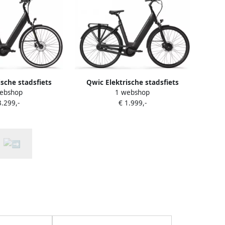
ische stadsfiets
Qwic Elektrische stadsfiets
ebshop
1 webshop
+ framemaat XL...
Premium i-FN7 Dames framemaat
3.299,-
€ 1.999,-
wart
M Zwart... Zwart