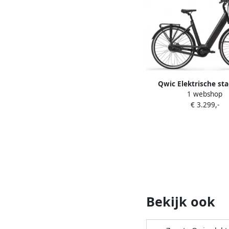
Qwic Elektrische sta
1 webshop
Premium i-MN7+ 
€ 3.299,-
framemaat M Zwart..
Bekijk ook