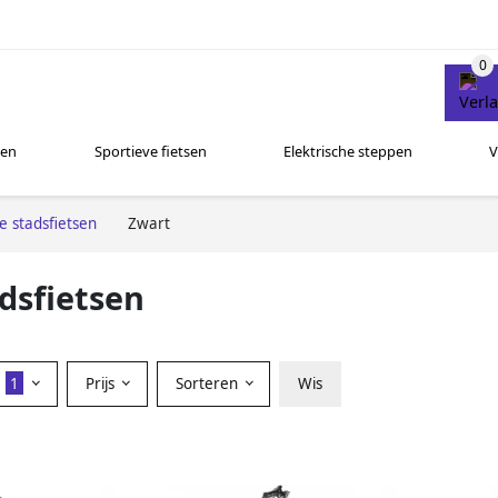
sen
Sportieve fietsen
Elektrische steppen
V
he stadsfietsen
Zwart
dsfietsen
r
1
Prijs
Sorteren
Wis