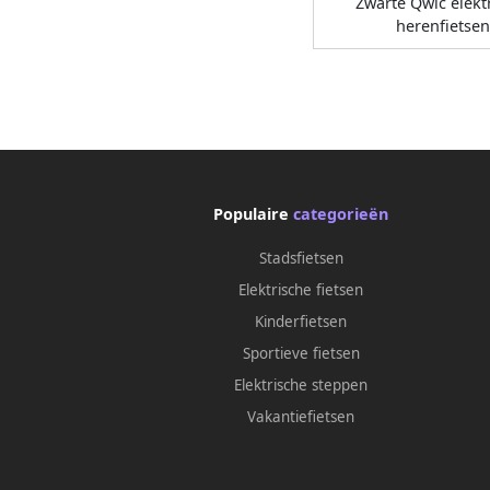
Zwarte Qwic elekt
herenfietsen
Populaire
categorieën
Stadsfietsen
Elektrische fietsen
Kinderfietsen
Sportieve fietsen
Elektrische steppen
Vakantiefietsen