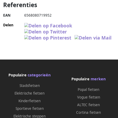
Referenties
EAN
6568080719952
Delen
Populaire
categorieën
Populaire
merken
Stadsfietsen
Popal fietsen
Elektrische fietsen
Vogue fietsen
Kinderfietsen
ALTEC fietsen
Sportieve fietsen
Cortina fietsen
Elektrische steppen