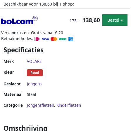
Beschikbaar voor
bij
shop:
138,60
1
138,60
Bestel »
175,-
Verzendkosten: Gratis vanaf € 20
Betaalmethodes:
Specificaties
Merk
VOLARE
Kleur
Rood
Geslacht
Jongens
Materiaal
Staal
Categorie
Jongensfietsen
,
Kinderfietsen
Omschrijving