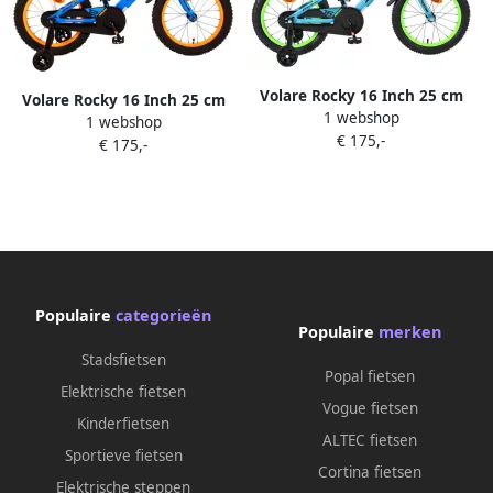
Volare Rocky 16 Inch 25 cm
Volare Rocky 16 Inch 25 cm
1 webshop
Jongens Terugtraprem
1 webshop
Jongens Terugtraprem Blauw
€ 175,-
Turquoise
€ 175,-
Populaire
categorieën
Populaire
merken
Stadsfietsen
Popal fietsen
Elektrische fietsen
Vogue fietsen
Kinderfietsen
ALTEC fietsen
Sportieve fietsen
Cortina fietsen
Elektrische steppen