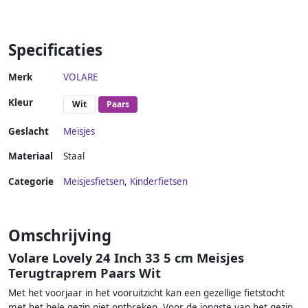
Specificaties
Merk
VOLARE
Kleur
Wit
Paars
Geslacht
Meisjes
Materiaal
Staal
Categorie
Meisjesfietsen
,
Kinderfietsen
Omschrijving
Volare Lovely 24 Inch 33 5 cm Meisjes
Terugtraprem Paars Wit
Met het voorjaar in het vooruitzicht kan een gezellige fietstocht
met het hele gezin niet ontbreken. Voor de jongste van het gezin