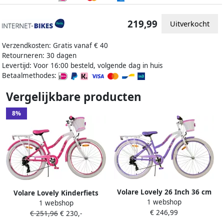
219,99
Uitverkocht
Verzendkosten: Gratis vanaf € 40
Retourneren: 30 dagen
Levertijd: Voor 16:00 besteld, volgende dag in huis
Betaalmethodes:
Vergelijkbare producten
8%
Volare Lovely 26 Inch 36 cm
Volare Lovely Kinderfiets
1 webshop
Meisjes 7V V Brakes Paars
1 webshop
Meisjes 24 inch Roze 7
€ 246,99
Wit
€ 251,96
€ 230,-
Versnellingen