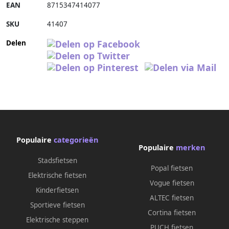
EAN
8715347414077
SKU
41407
Delen
Populaire
categorieën
Populaire
merken
Stadsfietsen
Popal fietsen
Elektrische fietsen
Vogue fietsen
Kinderfietsen
ALTEC fietsen
Sportieve fietsen
Cortina fietsen
Elektrische steppen
PUCH fietsen