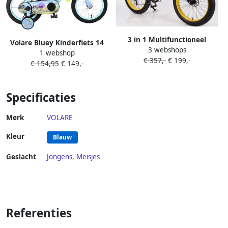
3 in 1 Multifunctioneel
Volare Bluey Kinderfiets 14
3 webshops
Ombouwbare
1 webshop
inch Lichtblauw
€ 357,-
€ 199,-
Kinderdriewieler Kinder trike
€ 154,95
€ 149,-
Peuterfiets Kinder Fiets
Verstelbaar zadel
Lichtgewicht Lefvrije Banden
Specificaties
Ombouwbaar tot Loopfiets
Driewieler Tweewieler voor
Merk
VOLARE
kinderen van 1 51 jaar Roze
Kleur
Blauw
Geslacht
Jongens
,
Meisjes
Referenties