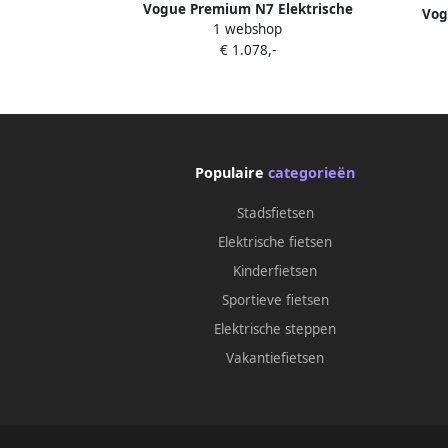
Vogue Premium N7 Elektrische
Vog
1 webshop
damesfiets 468Wh Zwart mat
Dame
€ 1.078,-
Populaire
categorieën
Stadsfietsen
Elektrische fietsen
Kinderfietsen
Sportieve fietsen
Elektrische steppen
Vakantiefietsen