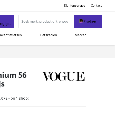
Klantenservice
Contact
akantiefietsen
Fietskarren
Merken
mium 56
js
bij
shop:
.078,-
1