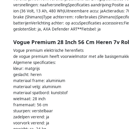
versnellingen: naafversnellingSpecificaties aandrijving:Positie 
ion (36 Volt, 13 Ah, 480 Wh)Uitneembare accu: jaActieradius:
brake (Shimano)Type achterrem: rollerbrakes (Shimano)Specificat
batterijenVerlichting achter: op accuSpecificaties accessoires:F
geslotenSlot: ja, AXA Defender ART**Fietsbel: ja
Vogue Premium 28 Inch 56 Cm Heren 7v Rol
Vogue premium elektrische herenfiets
de vogue premium heeft voorwielmotor met alle basisgemakk
Algemene specificaties:
kleur: matgrijs
geslacht: heren
materiaal frame: aluminium
materiaal velg: aluminium
materiaal spatbord: kunststof
wielmaat: 28 inch
framemaat: 56 cm
stuurpen: verstelbaar
zadelpen verend: ja
voorvork verend: ja
gewicht: ca. 24 kg