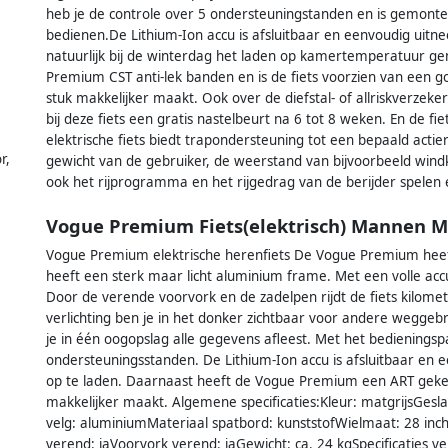
heb je de controle over 5 ondersteuningstanden en is gemontee
bedienen.De Lithium-Ion accu is afsluitbaar en eenvoudig uit
natuurlijk bij de winterdag het laden op kamertemperatuur g
Premium CST anti-lek banden en is de fiets voorzien van een
stuk makkelijker maakt. Ook over de diefstal- of allriskverzeker
bij deze fiets een gratis nastelbeurt na 6 tot 8 weken. En de f
elektrische fiets biedt trapondersteuning tot een bepaald actie
r,
gewicht van de gebruiker, de weerstand van bijvoorbeeld wind
ook het rijprogramma en het rijgedrag van de berijder spelen 
Vogue Premium Fiets(elektrisch) Mannen M
Vogue Premium elektrische herenfiets De Vogue Premium heef
heeft een sterk maar licht aluminium frame. Met een volle acc
Door de verende voorvork en de zadelpen rijdt de fiets kilomet
verlichting ben je in het donker zichtbaar voor andere weggebru
je in één oogopslag alle gegevens afleest. Met het bedienings
ondersteuningsstanden. De Lithium-Ion accu is afsluitbaar en
op te laden. Daarnaast heeft de Vogue Premium een ART geke
makkelijker maakt. Algemene specificaties:Kleur: matgrijsGes
velg: aluminiumMateriaal spatbord: kunststofWielmaat: 28 in
verend: jaVoorvork verend: jaGewicht: ca. 24 kgSpecificaties v