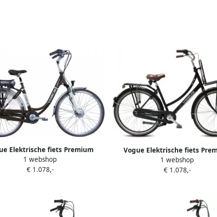
ue Elektrische fiets Premium
Vogue Elektrische fiets Pre
1 webshop
s 48 cm Bruin 468 Wh Bruin
1 webshop
Dames 48 cm Mat grijs 468 W
€ 1.078,-
€ 1.078,-
grijs