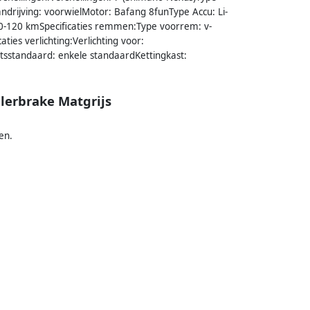
aandrijving: voorwielMotor: Bafang 8funType Accu: Li-
 70-120 kmSpecificaties remmen:Type voorrem: v-
ies verlichting:Verlichting voor:
ietsstandaard: enkele standaardKettingkast:
lerbrake Matgrijs
en.