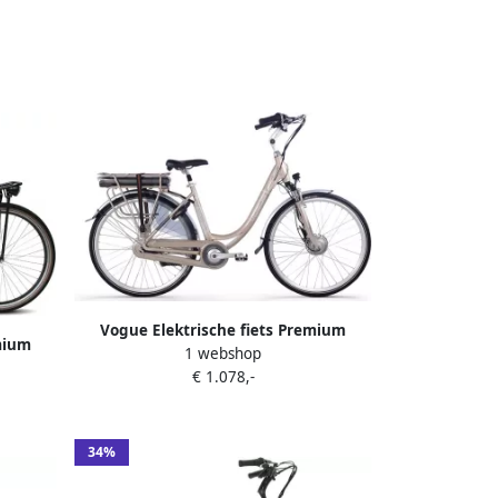
Vogue Elektrische fiets Premium
mium
1 webshop
Dames 53 cm Champagne 468 Wh
h Mat
€ 1.078,-
Champagne
34%