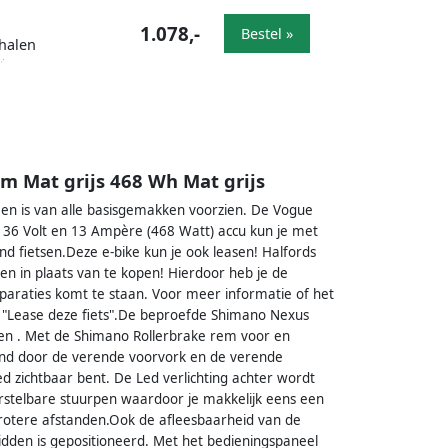
1.078,-
Bestel »
fhalen
m Mat grijs 468 Wh Mat grijs
 en is van alle basisgemakken voorzien. De Vogue
 36 Volt en 13 Ampère (468 Watt) accu kun je met
nd fietsen.Deze e-bike kun je ook leasen! Halfords
sen in plaats van te kopen! Hierdoor heb je de
eparaties komt te staan. Voor meer informatie of het
p "Lease deze fiets".De beproefde Shimano Nexus
ingen . Met de Shimano Rollerbrake rem voor en
tekend door de verende voorvork en de verende
oed zichtbaar bent. De Led verlichting achter wordt
erstelbare stuurpen waardoor je makkelijk eens een
rotere afstanden.Ook de afleesbaarheid van de
midden is gepositioneerd. Met het bedieningspaneel