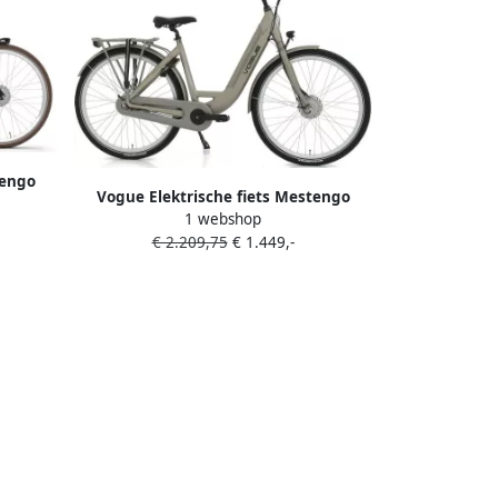
tengo
Vogue Elektrische fiets Mestengo
Zwart
1 webshop
Dames 51 cm Grijs 468 Wh Grijs
€ 2.209,75
€ 1.449,-