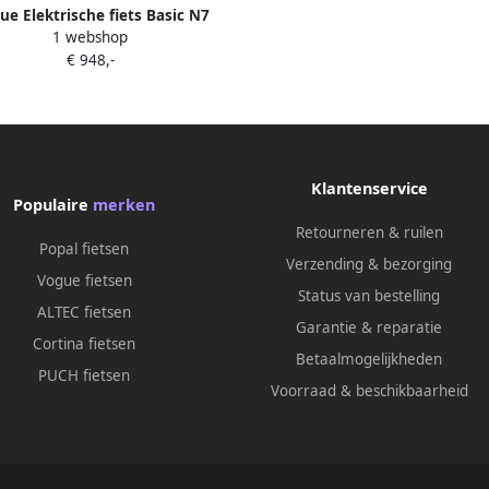
ue Elektrische fiets Basic N7
1 webshop
s 47 cm N7 Mat zwart 468 Wh
€ 948,-
Mat zwart
Klantenservice
Populaire
merken
Retourneren & ruilen
Popal fietsen
Verzending & bezorging
Vogue fietsen
Status van bestelling
ALTEC fietsen
Garantie & reparatie
Cortina fietsen
Betaalmogelijkheden
PUCH fietsen
Voorraad & beschikbaarheid