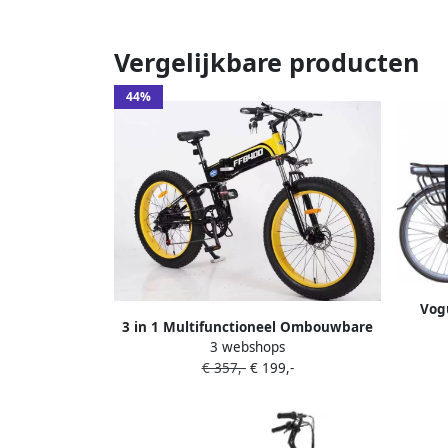
Vergelijkbare producten
44%
Vog
3 in 1 Multifunctioneel Ombouwbare
Dame
3 webshops
Kinderdriewieler Kinder trike
€ 357,-
€ 199,-
Peuterfiets Kinder Fiets Verstelbaar
zadel Lichtgewicht Lefvrije Banden
Ombouwbaar tot Loopfiets Driewieler
Tweewieler voor kinderen van 1 51