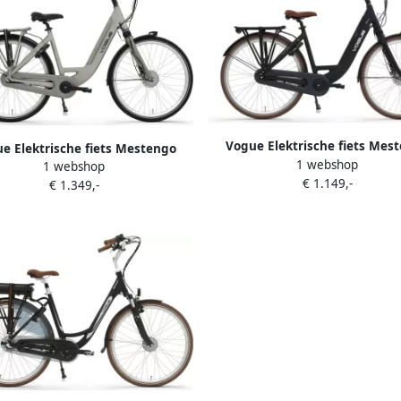
Vogue Elektrische fiets Mes
e Elektrische fiets Mestengo
1 webshop
Dames 50 cm Zwart 480 Wh 
1 webshop
 50 cm Mat grijs 480 Wh Mat
€ 1.149,-
€ 1.349,-
grijs