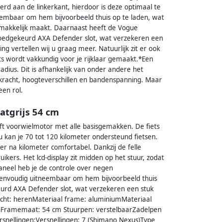
rd aan de linkerkant, hierdoor is deze optimaal te
neembaar om hem bijvoorbeeld thuis op te laden, wat
emakkelijk maakt. Daarnaast heeft de Vogue
 goedgekeurd AXA Defender slot, wat verzekeren een
ing vertellen wij u graag meer. Natuurlijk zit er ook
iets wordt vakkundig voor je rijklaar gemaakt.*Een
radius. Dit is afhankelijk van onder andere het
kracht, hoogteverschillen en bandenspanning. Maar
een rol.
atgrijs 54 cm
t voorwielmotor met alle basisgemakken. De fiets
u kan je 70 tot 120 kilometer ondersteund fietsen.
er na kilometer comfortabel. Dankzij de felle
ikers. Het lcd-display zit midden op het stuur, zodat
paneel heb je de controle over negen
 eenvoudig uitneembaar om hem bijvoorbeeld thuis
urd AXA Defender slot, wat verzekeren een stuk
lacht: herenMateriaal frame: aluminiumMateriaal
chFramemaat: 54 cm Stuurpen: verstelbaarZadelpen
ersnellingen:Versnellingen: 7 (Shimano Nexus)Type