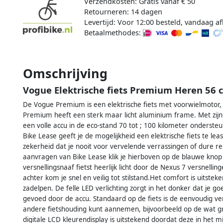
Verzendkosten: Gratis vanaf € 50
Retourneren: 14 dagen
Levertijd: Voor 12:00 besteld, vandaag a
Betaalmethodes:
Omschrijving
Vogue Elektrische fiets Premium Heren 56 c
De Vogue Premium is een elektrische fiets met voorwielmotor,
Premium heeft een sterk maar licht aluminium frame. Met zijn
een volle accu in de eco-stand 70 tot ; 100 kilometer ondersteu
Bike Lease geeft je de mogelijkheid een elektrische fiets te lea
zekerheid dat je nooit voor vervelende verrassingen of dure r
aanvragen van Bike Lease klik je hierboven op de blauwe kno
versnellingsnaaf fietst heerlijk licht door de Nexus 7 versnell
achter kom je snel en veilig tot stilstand.Het comfort is uits
zadelpen. De felle LED verlichting zorgt in het donker dat je g
gevoed door de accu. Standaard op de fiets is de eenvoudig v
andere fietshouding kunt aannemen, bijvoorbeeld op de wat g
digitale LCD kleurendisplay is uitstekend doordat deze in het 