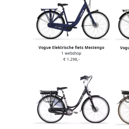
jaar Roze
Vogue Elektrische fiets Mestengo
Vogu
1 webshop
Dames 50 cm Donker blauw 480 Wh
Dames
€ 1.298,-
Blauw