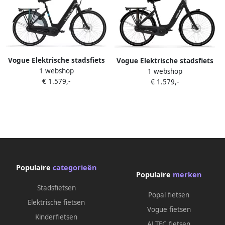
Vogue Elektrische stadsfiets
Vogue Elektrische stadsfiets
1 webshop
Excellent 8sp Uni 53 cm Mat
1 webshop
Mestengo Dames 46 cm
€ 1.579,-
zwart 522 Wh Mat zwart
€ 1.579,-
Donker blauw 504 Wh Blauw
Populaire
categorieën
Populaire
merken
Stadsfietsen
Popal fietsen
Elektrische fietsen
Vogue fietsen
Kinderfietsen
ALTEC fietsen