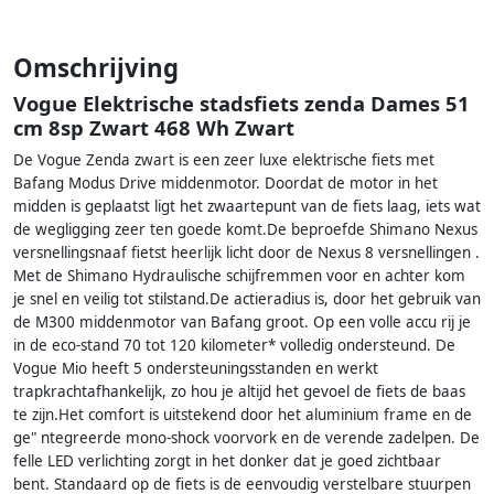
Omschrijving
Vogue Elektrische stadsfiets zenda Dames 51
cm 8sp Zwart 468 Wh Zwart
De Vogue Zenda zwart is een zeer luxe elektrische fiets met
Bafang Modus Drive middenmotor. Doordat de motor in het
midden is geplaatst ligt het zwaartepunt van de fiets laag, iets wat
de wegligging zeer ten goede komt.De beproefde Shimano Nexus
versnellingsnaaf fietst heerlijk licht door de Nexus 8 versnellingen .
Met de Shimano Hydraulische schijfremmen voor en achter kom
je snel en veilig tot stilstand.De actieradius is, door het gebruik van
de M300 middenmotor van Bafang groot. Op een volle accu rij je
in de eco-stand 70 tot 120 kilometer* volledig ondersteund. De
Vogue Mio heeft 5 ondersteuningsstanden en werkt
trapkrachtafhankelijk, zo hou je altijd het gevoel de fiets de baas
te zijn.Het comfort is uitstekend door het aluminium frame en de
ge" ntegreerde mono-shock voorvork en de verende zadelpen. De
felle LED verlichting zorgt in het donker dat je goed zichtbaar
bent. Standaard op de fiets is de eenvoudig verstelbare stuurpen