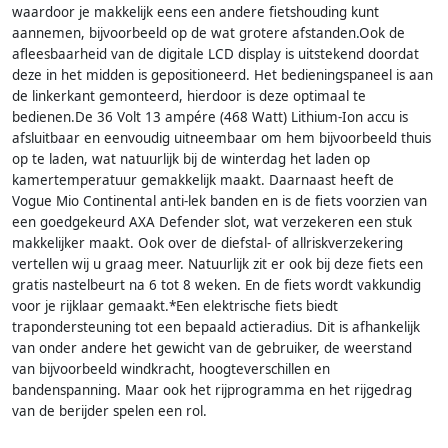
waardoor je makkelijk eens een andere fietshouding kunt
aannemen, bijvoorbeeld op de wat grotere afstanden.Ook de
afleesbaarheid van de digitale LCD display is uitstekend doordat
deze in het midden is gepositioneerd. Het bedieningspaneel is aan
de linkerkant gemonteerd, hierdoor is deze optimaal te
bedienen.De 36 Volt 13 ampére (468 Watt) Lithium-Ion accu is
afsluitbaar en eenvoudig uitneembaar om hem bijvoorbeeld thuis
op te laden, wat natuurlijk bij de winterdag het laden op
kamertemperatuur gemakkelijk maakt. Daarnaast heeft de
Vogue Mio Continental anti-lek banden en is de fiets voorzien van
een goedgekeurd AXA Defender slot, wat verzekeren een stuk
makkelijker maakt. Ook over de diefstal- of allriskverzekering
vertellen wij u graag meer. Natuurlijk zit er ook bij deze fiets een
gratis nastelbeurt na 6 tot 8 weken. En de fiets wordt vakkundig
voor je rijklaar gemaakt.*Een elektrische fiets biedt
trapondersteuning tot een bepaald actieradius. Dit is afhankelijk
van onder andere het gewicht van de gebruiker, de weerstand
van bijvoorbeeld windkracht, hoogteverschillen en
bandenspanning. Maar ook het rijprogramma en het rijgedrag
van de berijder spelen een rol.