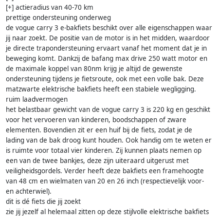
[+] actieradius van 40-70 km
prettige ondersteuning onderweg
de vogue carry 3 e-bakfiets beschikt over alle eigenschappen waar
jij naar zoekt. De positie van de motor is in het midden, waardoor
je directe trapondersteuning ervaart vanaf het moment dat je in
beweging komt. Dankzij de bafang max drive 250 watt motor en
de maximale koppel van 80nm krijg je altijd de gewenste
ondersteuning tijdens je fietsroute, ook met een volle bak. Deze
matzwarte elektrische bakfiets heeft een stabiele wegligging.
ruim laadvermogen
het belastbaar gewicht van de vogue carry 3 is 220 kg en geschikt
voor het vervoeren van kinderen, boodschappen of zware
elementen. Bovendien zit er een huif bij de fiets, zodat je de
lading van de bak droog kunt houden. Ook handig om te weten er
is ruimte voor totaal vier kinderen. Zij kunnen plaats nemen op
een van de twee bankjes, deze zijn uiteraard uitgerust met
veiligheidsgordels. Verder heeft deze bakfiets een framehoogte
van 48 cm en wielmaten van 20 en 26 inch (respectievelijk voor-
en achterwiel).
dit is dé fiets die jij zoekt
zie jij jezelf al helemaal zitten op deze stijlvolle elektrische bakfiets