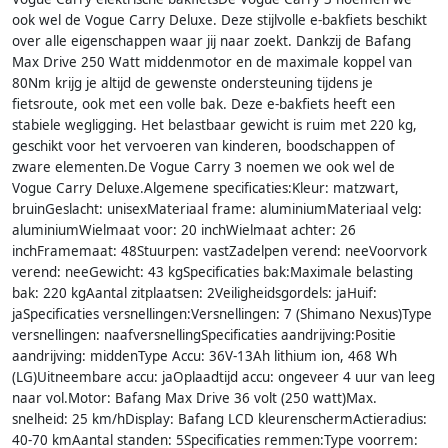
ook wel de Vogue Carry Deluxe. Deze stijlvolle e-bakfiets beschikt
over alle eigenschappen waar jij naar zoekt. Dankzij de Bafang
Max Drive 250 Watt middenmotor en de maximale koppel van
80Nm krijg je altijd de gewenste ondersteuning tijdens je
fietsroute, ook met een volle bak. Deze e-bakfiets heeft een
stabiele wegligging. Het belastbaar gewicht is ruim met 220 kg,
geschikt voor het vervoeren van kinderen, boodschappen of
zware elementen.De Vogue Carry 3 noemen we ook wel de
Vogue Carry Deluxe.Algemene specificaties:Kleur: matzwart,
bruinGeslacht: unisexMateriaal frame: aluminiumMateriaal velg:
aluminiumWielmaat voor: 20 inchWielmaat achter: 26
inchFramemaat: 48Stuurpen: vastZadelpen verend: neeVoorvork
verend: neeGewicht: 43 kgSpecificaties bak:Maximale belasting
bak: 220 kgAantal zitplaatsen: 2Veiligheidsgordels: jaHuif:
jaSpecificaties versnellingen:Versnellingen: 7 (Shimano Nexus)Type
versnellingen: naafversnellingSpecificaties aandrijving:Positie
aandrijving: middenType Accu: 36V-13Ah lithium ion, 468 Wh
(LG)Uitneembare accu: jaOplaadtijd accu: ongeveer 4 uur van leeg
naar vol.Motor: Bafang Max Drive 36 volt (250 watt)Max.
snelheid: 25 km/hDisplay: Bafang LCD kleurenschermActieradius:
40-70 kmAantal standen: 5Specificaties remmen:Type voorrem: