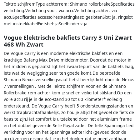
Tektro schijfremType achterrem: Shimano rollerbrakeSpecificaties
verlichting:Verlichting voor: via accuVerlichting achter: via
accuSpecificaties accessoires:Kettingkast: geslotenSlot: ja, ringslot
met insteekkabelFietsbel: jaSnelbinders: ja
Vogue Elektrische bakfiets Carry 3 Uni Zwart
468 Wh Zwart
De Vogue Carry is een moderne elektrische bakfiets en een
krachtige Bafang Max Drive middenmotor. Doordat de motor in
het midden is geplaatst ligt het zwaartepunt van de bakfiets laag,
iets wat de wegligging zeer ten goede komt.De beproefde
Shimano Nexus versnellingsnaaf fietst heerlijk licht door de Nexus
7 versnellingen . Met de Tektro schijfrem voor en de Shimano
Rollerbrake rem achter kom je snel en veilig tot stilstand.Op een
volle accu rij je in de eco-stand 30 tot 60 kilometer* volledig
ondersteund. De Vogue Carry heeft 5 ondersteuningsstanden en
werkt trapkrachtafhankelijk, zo hou je altijd het gevoel de fiets de
baas te zijn.Het comfort is uitstekend door het aluminium frame
en het dubbel geveerde Selle Royal zadel. De felle Spanninga Led
verlichting voor en het Spanninga achterlicht (gevoed door de
accu) zorgen ervoor dat je in het donker dat je goed zichtbaar