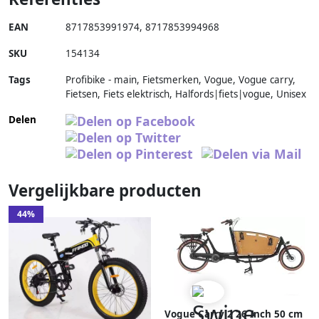
EAN
8717853991974
,
8717853994968
SKU
154134
Tags
Profibike - main, Fietsmerken, Vogue, Vogue carry,
Fietsen, Fiets elektrisch, Halfords|fiets|vogue, Unisex
Delen
Vergelijkbare producten
44%
Vogue Carry 2 26 Inch 50 cm