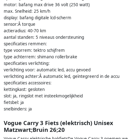
motor: bafang max drive 36 volt (250 watt)
max. Snelheid: 25 km/h
display: bafang digitale lcd-scherm
sensor:Â torque
actieradius: 40-70 km
aantal standen: 5 niveaus ondersteuning
specificaties remmen:
type voorrem: tektro schijfrem
type achterrem: shimano rollerbrake
specificaties verlichting:
verlichting voor: automatic led, accu gevoed
verlichting achter:Â automatic led, geïntegreerd in de accu
specificaties accessoires:
kettingkast: gesloten
slot: ja, ringslot met insteekmogelijkheid
fietsbel: ja
snelbinders: ja
Vogue Carry 3 Fiets (elektrisch) Unisex
Matzwart;Bruin 26;20
Vogue Carry elektrische bakfietsDe Vogue Carry 3 noemen we