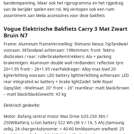
bandenspanning. Maar ook het rijprogramma en het rijgedrag
van de berijder spelen een rol. Wij verkopen ook een ruim
assortiment aan Melia accessoires voor deze bakfiets
Vogue Elektrische Bakfiets Carry 3 Mat Zwart
Bruin N7
Frame: Aluminum frameVersnelling: Shimano Nexus 7spTandwiel
vooraan: 38Tandwiel achteraan: 19Remmen: front: Tektro
discbrakes / rear: rollerbrakeRemtrekkers: Alu + parking
brakeVelgen: Aluminum double wall rimBanden: reflective tyre
20×1.95 front – 26×1.95 rearPakdrager: Alloy max load 20
kgVerlichting vooraan: LED battery lightVerlichting achteraan: LED
rear integrated w/ battery + brake lightZadel: Selle Royal
GipsySlot: –Wielmaat: 20” front – 26” rearKleur: matt black/brown
– matt black/blackGewicht: 43 kg
Elektrisch gedeelte:
Motor: Bafang central motor Max Drive G33.250 36V /
250WBatterij: Li-Ion battery 522 Wh (36 V / 14, 5 Ah) (Samsung
cells), 2A chargerAutonomie: < 40-60 kmMaximum snelheid: 25