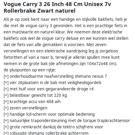
Vogue Carry 3 26 Inch 48 Cm Unisex 7v
Rollerbrake Zwart naturel
Als je op zoek bent naar een handige en stijlvolle bakfiets, heb je
die met de vogue carry 3 gevonden. Het is een prachtige fiets in
een matzwarte en naturel kleur. We noemen deze elektrische
bakfiets ook wel de vogue carry deluxe en we kunnen wel stellen
dat de fiets van alle gemakken is voorzien. Met zeven
versnellingen en een elektrische aandrijving leg jij zorgeloos
fietsritten af van a naar b, terwijl je allerlei spullen mee kunt
nemen in de grote bak (de afmetingen zijn 104x72x48 cm).
de pluspunten op een rijtje:
[+] onderhoudsarme naafversnelling shimano nexus 7
[+] vier zitplaatsen in de bak met veiligheidsgordels
[+] met huif voor een gegarandeerde droge rit
[+] belastbaar gewicht tot 220 kg
[+] krachtige accu van 468 wh
[+] zeven versnellingen
[+] handige lcd-scherm voor optimale bediening
[+] natuurlijke trapondersteuning met de torque trapkrachtsensor
[+] grote remkracht dankzij de tektro schijfrem voor
[+] robuuste shimano rollerbrake achterrem