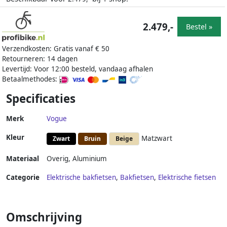
2.479,-
Bestel »
Verzendkosten: Gratis vanaf € 50
Retourneren: 14 dagen
Levertijd: Voor 12:00 besteld, vandaag afhalen
Betaalmethodes:
Specificaties
Merk
Vogue
Kleur
Matzwart
Zwart
Bruin
Beige
Materiaal
Overig
,
Aluminium
Categorie
Elektrische bakfietsen
,
Bakfietsen
,
Elektrische fietsen
Omschrijving