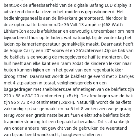
bent.Ook de afleesbaarheid van de digitale Bafang LCD display is
uitstekend doordat deze in het midden is gepositioneerd. Het
bedieningspaneel is aan de linkerkant gemonteerd, hierdoor is
deze optimaal te bedienen.De 36 Volt 13 ampère (468 Watt)
Lithium-Ion accu is afsluitbaar en eenvoudig uitneembaar om hem
bijvoorbeeld thuis op te laden, wat natuurlijk bij de winterdag het
laden op kamertemperatuur gemakkelijk maakt. Daarnaast heeft
de Vogue Carry een 20” voorwiel en 26”achterwiel .Op de bak van
de bakfiets is eenvoudig de meegeleverde huif te monteren. De
huif heeft aan elke kant een raam zodat de kinderen lekker naar
buiten kunnen kijken en in het geval van een regenbui lekker
droog zitten. Daarnaast wordt de bakfiets geleverd met 2 bankjes
met 4 zitplaatsen in totaal, veiligheidsgordels en een
bagagedrager met snelbinders.De afmetingen van de bakfiets zijn
220 x 88 x 80/120 centimeter (LxBxH). De afmetingen van de bak
zijn 96 x 73 x 40 centimeter (LxBxH). Natuurlijk wordt de bakfiets
vakkundig rijklaar gemaakt en na 6 tot 8 weken zien we je graag
terug voor een gratis nastelbeurt.*Een elektrische bakfiets biedt
trapondersteuning tot een bepaald actieradius. Dit is afhankelijk
van onder andere het gewicht van de gebruiker, de weerstand
van bijvoorbeeld windkracht, hoogteverschillen en