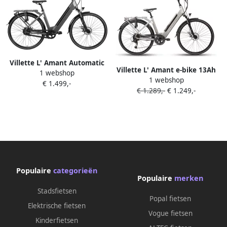
Villette L' Amant Automatic
Villette L' Amant e-bike 13Ah
1 webshop
dames e-bike 13Ah 2sp 28
1 webshop
Celtic Grey
€ 1.499,-
inch Dark Grey
€ 1.289,-
€ 1.249,-
Populaire
categorieën
Populaire
merken
Stadsfietsen
Popal fietsen
Elektrische fietsen
Vogue fietsen
Kinderfietsen