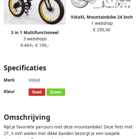
VidaXL Mountainbike 24 Inch
1 webshop
6-Snelheid voor 8-12 jaar oud
€ 290,40
Wit
3 in 1 Multifunctioneel
3 webshops
Ombouwbare
€ 357,-
€ 199,-
Kinderdriewieler Kinder trike
Peuterfiets Kinder Fiets
Verstelbaar zadel
Lichtgewicht Lefvrije Banden
Specificaties
Ombouwbaar tot Loopfiets
Driewieler Tweewieler voor
Merk
Vidaxl
kinderen van 1 51 jaar Roze
Kleur
Rood
Groen
Omschrijving
Rijd je favoriete parcours met deze mountainbike! Deze fiets met
27, 5 inch wielen met dikke banden bezorgt je een soepele