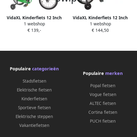
VidaXL Kinderfiets 12 Inch
VidaXL Kinderfiets 12 Inch
1 webshop
1 webshop
voor 2-4 jaar oud Groen
voor 2-4 jaar oud Rood
€ 139,-
€ 144,50
Populaire
categorieën
Populaire
merken
Stadsfietsen
Popal fietsen
Elektrische fietsen
Vogue fietsen
Kinderfietsen
ALTEC fietsen
Sportieve fietsen
Cortina fietsen
Elektrische steppen
PUCH fietsen
Vakantiefietsen