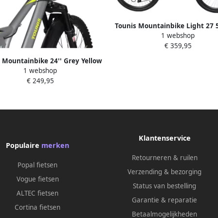
Tounis Mountainbike Light 27 
1 webshop
Rood
€ 359,95
 Mountainbike 24'' Grey Yellow
1 webshop
€ 249,95
Klantenservice
Populaire
merken
Retourneren & ruilen
Popal fietsen
Verzending & bezorging
Vogue fietsen
Status van bestelling
ALTEC fietsen
Garantie & reparatie
Cortina fietsen
Betaalmogelijkheden