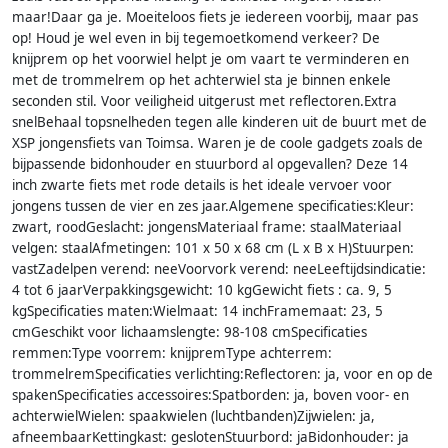
maar!Daar ga je. Moeiteloos fiets je iedereen voorbij, maar pas
op! Houd je wel even in bij tegemoetkomend verkeer? De
knijprem op het voorwiel helpt je om vaart te verminderen en
met de trommelrem op het achterwiel sta je binnen enkele
seconden stil. Voor veiligheid uitgerust met reflectoren.Extra
snelBehaal topsnelheden tegen alle kinderen uit de buurt met de
XSP jongensfiets van Toimsa. Waren je de coole gadgets zoals de
bijpassende bidonhouder en stuurbord al opgevallen? Deze 14
inch zwarte fiets met rode details is het ideale vervoer voor
jongens tussen de vier en zes jaar.Algemene specificaties:Kleur:
zwart, roodGeslacht: jongensMateriaal frame: staalMateriaal
velgen: staalAfmetingen: 101 x 50 x 68 cm (L x B x H)Stuurpen:
vastZadelpen verend: neeVoorvork verend: neeLeeftijdsindicatie:
4 tot 6 jaarVerpakkingsgewicht: 10 kgGewicht fiets : ca. 9, 5
kgSpecificaties maten:Wielmaat: 14 inchFramemaat: 23, 5
cmGeschikt voor lichaamslengte: 98-108 cmSpecificaties
remmen:Type voorrem: knijpremType achterrem:
trommelremSpecificaties verlichting:Reflectoren: ja, voor en op de
spakenSpecificaties accessoires:Spatborden: ja, boven voor- en
achterwielWielen: spaakwielen (luchtbanden)Zijwielen: ja,
afneembaarKettingkast: geslotenStuurbord: jaBidonhouder: ja