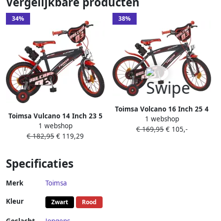
Vergelijkbare producten
34%
38%
Toimsa Volcano 16 Inch 25 4
Toimsa Vulcano 14 Inch 23 5
1 webshop
cm Jongens Knijprem Rood
1 webshop
cm Jongens Trommelrem
€ 169,95
€ 105,-
Zwart
€ 182,95
€ 119,29
Zwart Rood
Specificaties
Merk
Toimsa
Kleur
Zwart
Rood