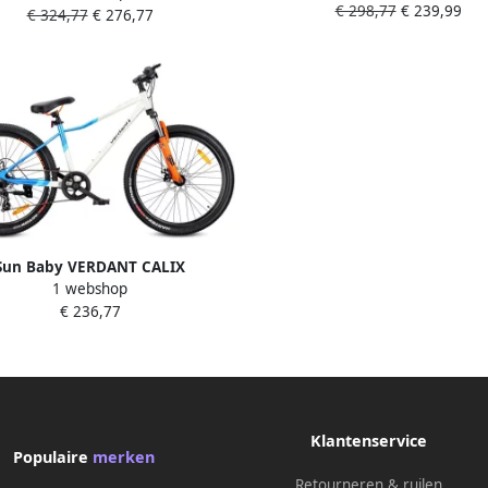
€ 298,77
€ 239,99
fiets 29 inch aluminium fr
€ 324,77
€ 276,77
ets 29 inch aluminium frame
schijfrem 7 versnellingen Z
jfrem 21 versnellingen Blauw
Sun Baby VERDANT CALIX
1 webshop
ainbike 26 MTB-fiets voor en
€ 236,77
ets 6 inch vering schijfrem 7
snellingen Wit-Blauw-Oranje
Klantenservice
Populaire
merken
Retourneren & ruilen