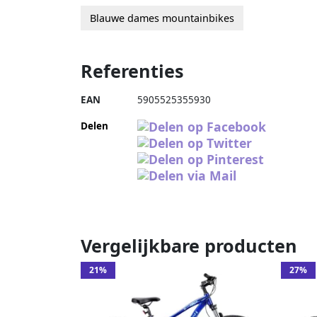
Blauwe dames mountainbikes
Referenties
EAN
5905525355930
Delen
Vergelijkbare producten
21%
27%