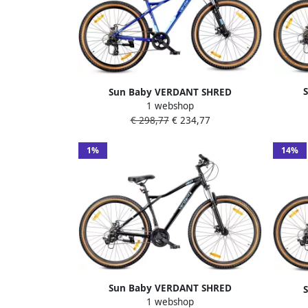
Sun Baby VERDANT SHRED
Mount
1 webshop
Mountainbike 27.5 MTB-fiets voor en
fie
€ 298,77
€ 234,77
fiets 27.5 inch aluminium frame
schi
schijfrem 7 versnellingen Blauw
1%
14%
Sun Baby VERDANT SHRED
1 webshop
Mountainbike 29 MTB-fiets voor en
Mount