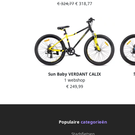
€ 324,77
€ 318,77
fiets 29 inch aluminium frame
fi
schijfrem 21 versnellingen Zwart
schi
Sun Baby VERDANT CALIX
Mount
1 webshop
Mountainbike 26 MTB-fiets voor en
fi
€ 249,99
fiets 6 inch vering schijfrem 7
ver
versnellingen Zwart-Geel
Populaire
categorieën
Stadsfietsen