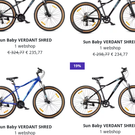
Sun Baby VERDANT SHRED
Sun Baby VERDANT SHRE
1 webshop
ainbike 27.5 MTB-fiets voor en
1 webshop
Mountainbike 27.5 MTB-fiets v
€ 324,77
€ 235,77
ts 27.5 inch aluminium frame
€ 298,77
€ 234,77
fiets 27.5 inch aluminium f
jfrem 21 versnellingen Zwart
schijfrem 7 versnellingen Z
19%
Sun Baby VERDANT SHRE
Sun Baby VERDANT SHRED
1 webshop
Mountainbike 29 MTB-fiets v
1 webshop
ainbike 29 MTB-fiets voor en