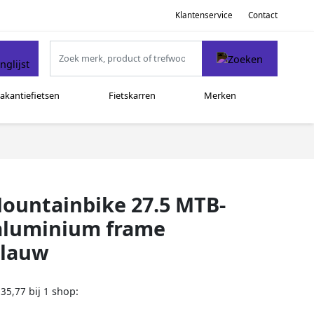
Klantenservice
Contact
akantiefietsen
Fietskarren
Merken
ountainbike 27.5 MTB-
h aluminium frame
Blauw
bij
shop:
235,77
1