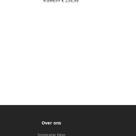
€ 255,77
€ 239,99
fiets 6 inch vering schijfrem 21
ame
versnellingen Wit-Blauw-Oranje
wart
Over ons
Inspiratie blog