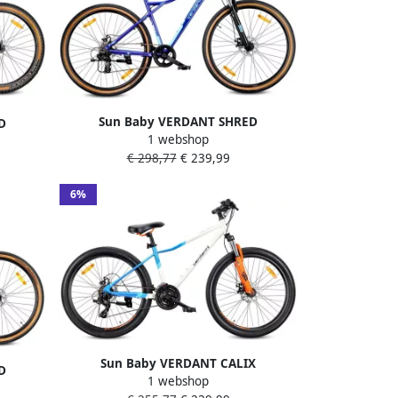
Sun Baby VERDANT SHRED
D
1 webshop
Mountainbike 29 MTB-fiets voor en
oor en
€ 298,77
€ 239,99
fiets 29 inch aluminium frame
rame
schijfrem 7 versnellingen Blauw
wart
6%
Sun Baby VERDANT CALIX
D
1 webshop
Mountainbike 26 MTB-fiets voor en
oor en