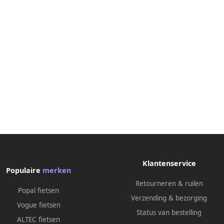
Klantenservice
Populaire
merken
Retourneren & ruilen
Popal fietsen
Verzending & bezorging
Vogue fietsen
Status van bestelling
ALTEC fietsen