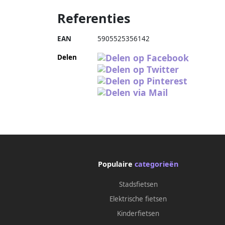
Referenties
EAN
5905525356142
Delen
Populaire
categorieën
Stadsfietsen
Elektrische fietsen
Kinderfietsen