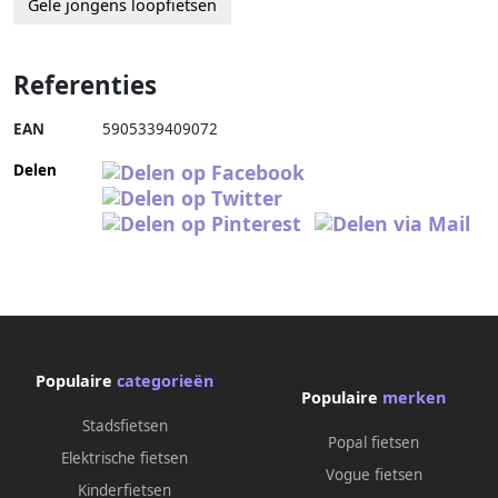
Gele jongens loopfietsen
Referenties
EAN
5905339409072
Delen
Populaire
categorieën
Populaire
merken
Stadsfietsen
Popal fietsen
Elektrische fietsen
Vogue fietsen
Kinderfietsen