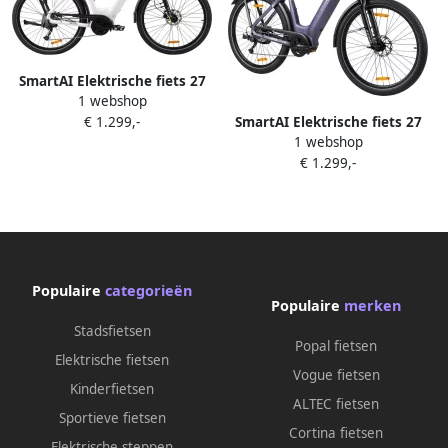
SmartAI Elektrische fiets 27
1 webshop
5Inch 20AH LCD -75NM -9
SmartAI Elektrische fiets 27
€ 1.299,-
Versnellingen -Aluminium
1 webshop
5Inch 20AH LCD -75NM -9
design -Hydraulische
€ 1.299,-
Versnellingen -Aluminium
schijfrem Bereik tot 130km
design -Hydraulische
Pedelec -E-MTB voor en Wit
schijfrem Bereik tot 130km
Pedelec -E-MTB voor en
Blauw
Populaire
categorieën
Populaire
merken
Stadsfietsen
Popal fietsen
Elektrische fietsen
Vogue fietsen
Kinderfietsen
ALTEC fietsen
Sportieve fietsen
Cortina fietsen
Elektrische steppen