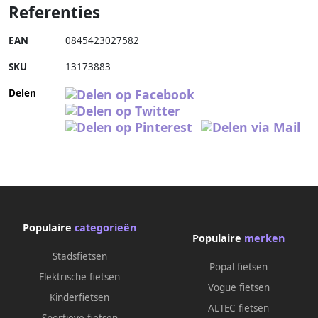
Referenties
EAN
0845423027582
SKU
13173883
Delen
Populaire
categorieën
Populaire
merken
Stadsfietsen
Popal fietsen
Elektrische fietsen
Vogue fietsen
Kinderfietsen
ALTEC fietsen