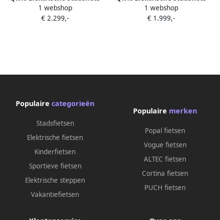
1 webshop
1 webshop
Premium i-MN7.2 Dames
Premium i-MN7.2 Dames
€ 2.299,-
€ 1.999,-
framemaat XL... Zwart
framemaat M Roze... Roze
Populaire
categorieën
Populaire
merken
Stadsfietsen
Popal fietsen
Elektrische fietsen
Vogue fietsen
Kinderfietsen
ALTEC fietsen
Sportieve fietsen
Cortina fietsen
Elektrische steppen
PUCH fietsen
Vakantiefietsen