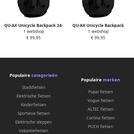
QU-AX Unicycle Backpack 24-
QU-AX Unicycle Backpack
1 webshop
1 webshop
27 5'' Eenwielers
Geschikt voor 20''-24''
€ 99,95
€ 99,95
Eenwielers
Populaire
categorieën
Populaire
merken
Stadsfietsen
Popal fietsen
Elektrische fietsen
Vogue fietsen
Kinderfietsen
ALTEC fietsen
Sportieve fietsen
Cortina fietsen
Elektrische steppen
PUCH fietsen
Vakantiefietsen